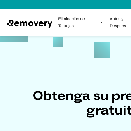
Saltar al contenido
Eliminación de
Antes y
Tatuajes
Después
Obtenga su pr
gratui