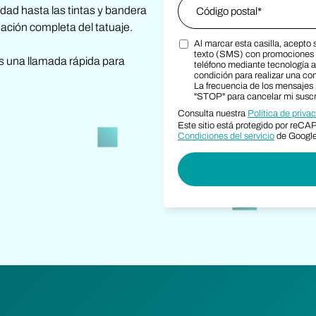
Zip Code
*
edad hasta las tintas y bandera
nación completa del tatuaje.
Al marcar esta casilla, acepto
Zip Code
Marketing SMS Consent Te
texto (SMS) con promociones 
s una llamada rápida para
teléfono mediante tecnología 
condición para realizar una co
La frecuencia de los mensajes
"STOP" para cancelar mi suscri
Consulta nuestra
Política de priva
Este sitio está protegido por reC
Condiciones del servicio
de Google