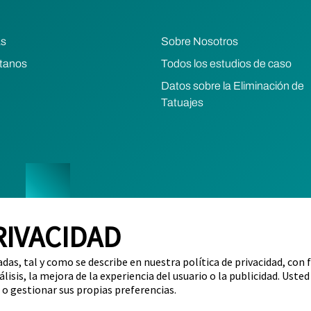
as
Sobre Nosotros
tanos
Todos los estudios de caso
Datos sobre la Eliminación de
Tatuajes
RIVACIDAD
Política de Privacidad
Términos de Uso
Política de Reembolsos y
adas, tal y como se describe en nuestra política de privacidad, con 
ornia)
Limitar el uso de mi información personal confidencial (reside
álisis, la mejora de la experiencia del usuario o la publicidad. Uste
 o gestionar sus propias preferencias.