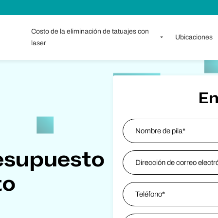
Costo de la eliminación de tatuajes con
Ubicaciones
laser
E
Name
*
esupuesto
Nombre
Email Address
*
to
Phone
*