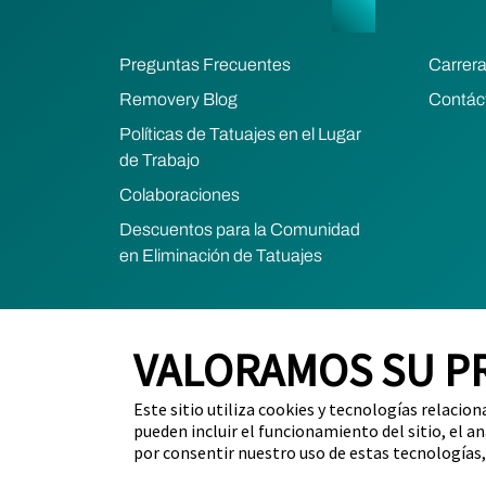
Preguntas Frecuentes
Carrer
Removery Blog
Contác
Políticas de Tatuajes en el Lugar
de Trabajo
Colaboraciones
Descuentos para la Comunidad
en Eliminación de Tatuajes
VALORAMOS SU P
2025 Removery. Todos los derechos reservados.
Preferencias sobre cookies
Este sitio utiliza cookies y tecnologías relacion
No venda mi información personal (residentes de Calif
pueden incluir el funcionamiento del sitio, el an
por consentir nuestro uso de estas tecnologías,