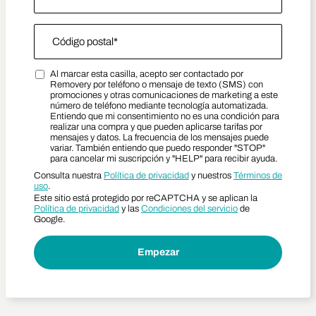
Zip Code
*
Al marcar esta casilla, acepto ser contactado por
Zip Code
Marketing SMS Consent Terms
Removery por teléfono o mensaje de texto (SMS) con
promociones y otras comunicaciones de marketing a este
número de teléfono mediante tecnología automatizada.
Entiendo que mi consentimiento no es una condición para
realizar una compra y que pueden aplicarse tarifas por
mensajes y datos. La frecuencia de los mensajes puede
variar. También entiendo que puedo responder "STOP"
para cancelar mi suscripción y "HELP" para recibir ayuda.
Consulta nuestra
Política de privacidad
y nuestros
Términos de
uso
.
Este sitio está protegido por reCAPTCHA y se aplican la
Política de privacidad
y las
Condiciones del servicio
de
Google.