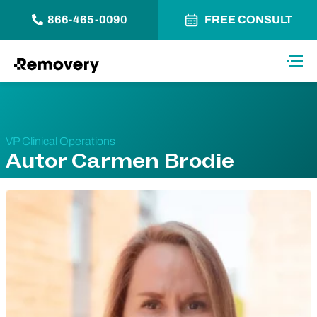
866-465-0090
FREE CONSULT
Saltar al contenido
Alter
VP Clinical Operations
Autor Carmen Brodie