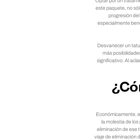
Optar por un tratami
este paquete, no sól
progresión del
especialmente bene
Desvanecer un tatua
más posibilidade
significativo. Al acl
¿Có
Económicamente, el 
la molestia de los
eliminación de ese
viaje de eliminación