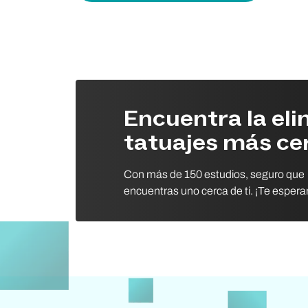
Encuentra la eli
tatuajes más ce
Con más de 150 estudios, seguro que
encuentras uno cerca de ti. ¡Te esper