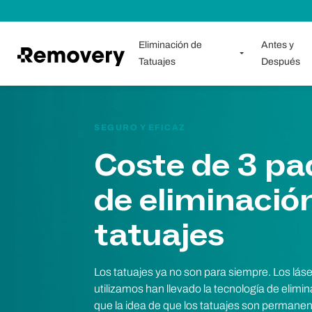
Saltar al contenido
Eliminación de
Antes y
Tatuajes
Después
SEGURO Y EFICAZ
Coste de 3 pa
de eliminació
tatuajes
Los tatuajes ya no son para siempre. Los lá
utilizamos han llevado la tecnología de elimin
que la idea de que los tatuajes son permane