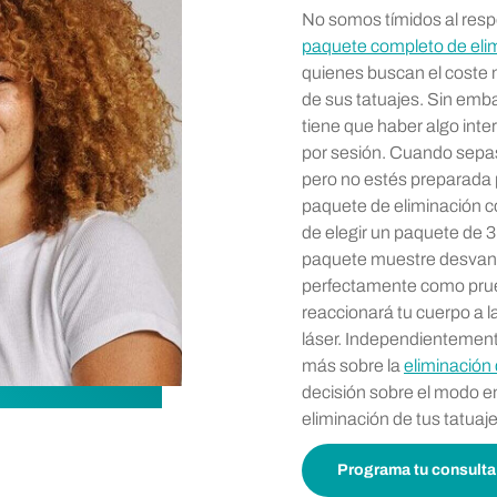
No somos tímidos al res
paquete completo de eli
quienes buscan el coste 
de sus tatuajes. Sin em
tiene que haber algo int
por sesión. Cuando sepas
pero no estés preparada
paquete de eliminación co
de elegir un paquete de 
paquete muestre desvane
perfectamente como pru
reaccionará tu cuerpo a l
láser. Independientement
más sobre la
eliminación
decisión sobre el modo e
eliminación de tus tatuaje
Programa tu consulta