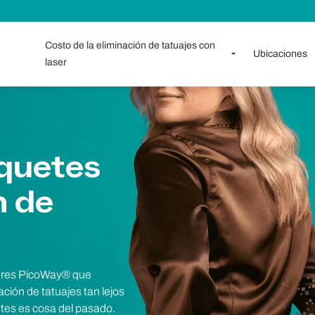
Costo de la eliminación de tatuajes con
Ubicaciones
laser
quetes
n de
seres PicoWay® que
ación de tatuajes tan lejos
ntes es cosa del pasado.