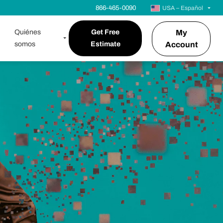
866-465-0090
USA – Español
Quiénes
Get Free
My
somos
Estimate
Account