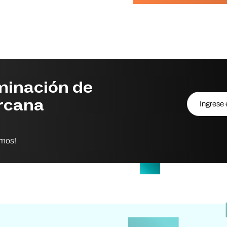
minación de
Ingrese el 
rcana
amos!