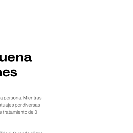
buena
nes
da persona. Mientras
atuajes por diversas
e tratamiento de 3