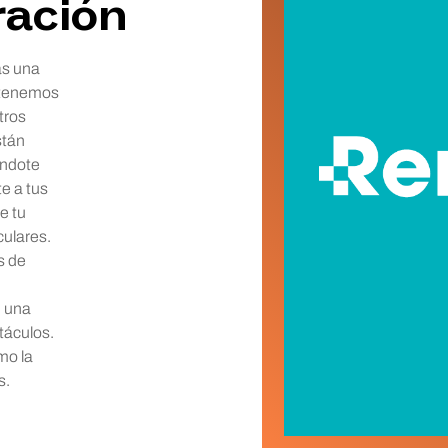
ración
as una
, tenemos
tros
stán
éndote
e a tus
e tu
culares.
s de
n una
táculos.
mo la
s.