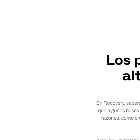
Los 
al
En Recovery, sabemo
que algunos buscan 
razones, como pre