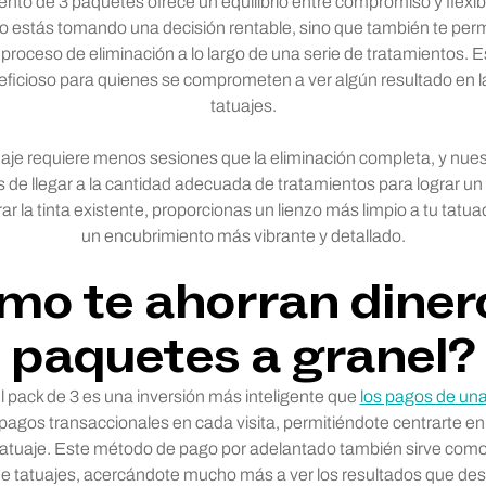
ento de 3 paquetes ofrece un equilibrio entre compromiso y flexib
o estás tomando una decisión rentable, sino que también te permi
 proceso de eliminación a lo largo de una serie de tratamientos. 
ficioso para quienes se comprometen a ver algún resultado en la
tatuajes.
je requiere menos sesiones que la eliminación completa, y nues
s de llegar a la cantidad adecuada de tratamientos para lograr u
arar la tinta existente, proporcionas un lienzo más limpio a tu tatua
un encubrimiento más vibrante y detallado.
mo te ahorran dinero
paquetes a granel?
pack de 3 es una inversión más inteligente que
los pagos de una
 pagos transaccionales en cada visita, permitiéndote centrarte en 
 tatuaje. Este método de pago por adelantado también sirve com
 de tatuajes, acercándote mucho más a ver los resultados que des