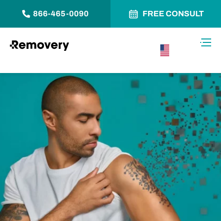
866-465-0090
FREE CONSULT
Saltar al contenido
Alter
USA –
Español