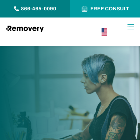
866-465-0090
FREE CONSULT
Saltar al contenido
Alter
USA –
Español