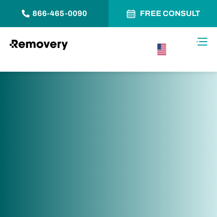
866-465-0090
FREE CONSULT
Saltar al contenido
Alter
USA –
Español