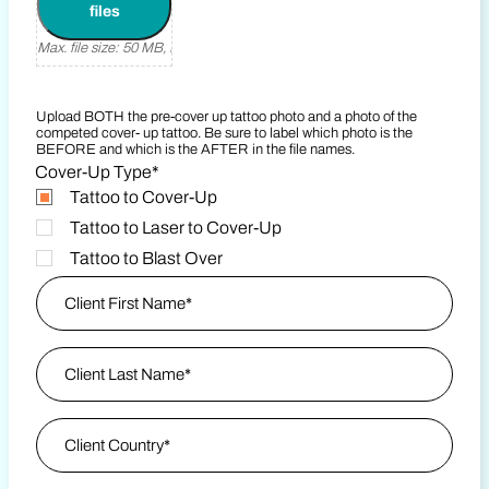
files
Max. file size: 50 MB, Max. files: 3.
Upload BOTH the pre-cover up tattoo photo and a photo of the
competed cover- up tattoo. Be sure to label which photo is the
BEFORE and which is the AFTER in the file names.
Cover-Up Type
*
Tattoo to Cover-Up
Tattoo to Laser to Cover-Up
Tattoo to Blast Over
Client Information
*
Nombre
apellido
Client Country
*