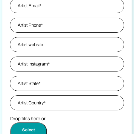
apellido
Artist Email
*
Artist Phone
Artist Website
Artist Instagram
*
Artist State / Province
*
Artist Country
*
Upload Tattoo Before & After Photos
*
Drop files here or
Select