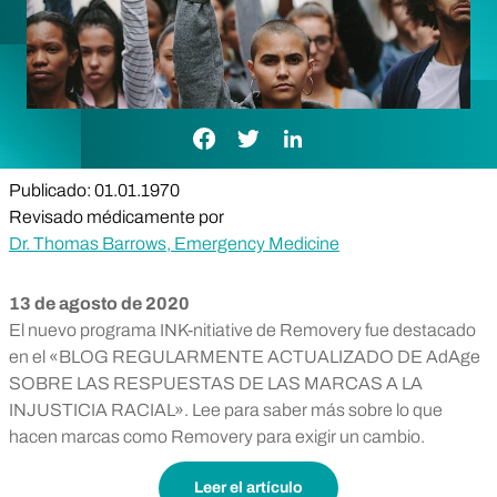
Enlace de Facebook
Enlace de Twitter
Enlace de LinkedIn
Publicado: 01.01.1970
Revisado médicamente por
Dr. Thomas Barrows, Emergency Medicine
13 de agosto de 2020
El nuevo programa INK-nitiative de Removery fue destacado
en el «BLOG REGULARMENTE ACTUALIZADO DE AdAge
SOBRE LAS RESPUESTAS DE LAS MARCAS A LA
INJUSTICIA RACIAL». Lee para saber más sobre lo que
hacen marcas como Removery para exigir un cambio.
Leer el artículo