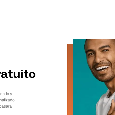
atuito
ncilla y
nalizado
 pasará