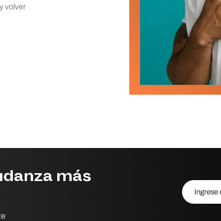
y volver
udanza más
Ingrese el 
te