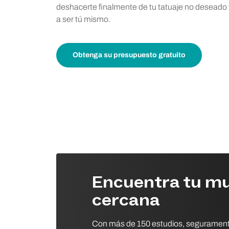
deshacerte finalmente de tu tatuaje no deseado 
a ser tú mismo.
Obtenga su presupuesto gratuito
Encuentra tu m
cercana
Con más de 150 estudios, seguramen