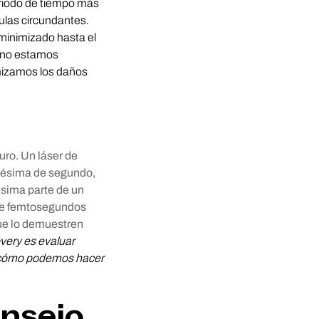
eriodo de tiempo más
lulas circundantes.
minimizado hasta el
e no estamos
imizamos los daños
uro. Un láser de
nésima de segundo,
nésima parte de un
 de femtosegundos
que lo demuestren
very es evaluar
, cómo podemos hacer
onsejo