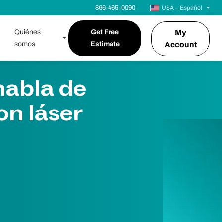
866-465-0090
USA – Español
Quiénes
Get Free
My
somos
Estimate
Account
habla de
on láser