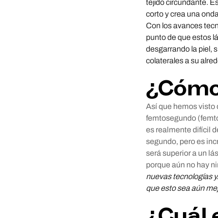
tejido circundante. E
corto y crea una onda
Con los avances tecn
punto de que estos l
desgarrando la piel, 
colaterales a su alred
¿Cómo 
Así que hemos visto q
femtosegundo (femt
es realmente difícil 
segundo, pero es in
será superior a un l
porque aún no hay n
nuevas tecnologías y
que esto sea aún mej
¿Cuál 