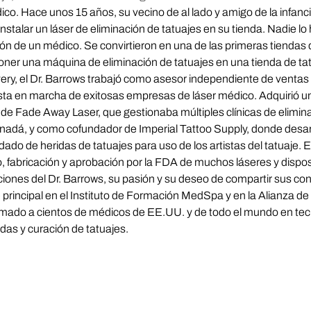
o. Hace unos 15 años, su vecino de al lado y amigo de la infanci
instalar un láser de eliminación de tatuajes en su tienda. Nadie l
ción de un médico. Se convirtieron en una de las primeras tiendas 
ner una máquina de eliminación de tatuajes en una tienda de ta
ry, el Dr. Barrows trabajó como asesor independiente de ventas 
esta en marcha de exitosas empresas de láser médico. Adquirió u
de Fade Away Laser, que gestionaba múltiples clínicas de elimina
adá, y como cofundador de Imperial Tattoo Supply, donde desar
dado de heridas de tatuajes para uso de los artistas del tatuaje. 
ño, fabricación y aprobación por la FDA de muchos láseres y dispos
aciones del Dr. Barrows, su pasión y su deseo de compartir sus co
 principal en el Instituto de Formación MedSpa y en la Alianza d
rmado a cientos de médicos de EE.UU. y de todo el mundo en te
idas y curación de tatuajes.