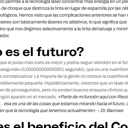
sto permite a la tecnología láser concentrar más energía en un p
 de choque que destroza la tinta en lugar de esparcirla por las cé
ológicos, hemos visto que las complicaciones anteriores se han 
áseres son básicamente láseres no ablativos, lo que significa qu
sino que nos dirigimos selectivamente a la tinta del tatuaje y min
edor.
es el futuro?
ue el pulso más corto es mejor y podría seguir siéndolo en el fut
osegundo=0,000000000000001 segundo), que es una cuatrillo
de conceptualizar. La mayoría de la gente no conoce la cuatrillo
creíblemente pequeña. Hipotéticamente, creemos que un láser
áser de picosegundos, pero no existen buenos ensayos clínicos 
ingún aparato en el mercado.
«Parte de mi función aquí con Reco
… ésa es una de las cosas que estamos mirando hacia el futuro
or que la tecnología que tenemos actualmente». – Dr. Barrows
es el beneficio del C