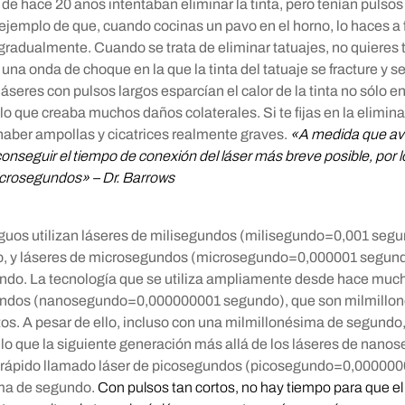
de hace 20 años intentaban eliminar la tinta, pero tenían pulsos
l ejemplo de que, cuando cocinas un pavo en el horno, lo haces a
gradualmente. Cuando se trata de eliminar tatuajes, no quieres 
una onda de choque en la que la tinta del tatuaje se fracture y se 
áseres con pulsos largos esparcían el calor de la tinta no sólo en 
 lo que creaba muchos daños colaterales. Si te fijas en la elimin
haber ampollas y cicatrices realmente graves.
«A medida que ava
onseguir el tiempo de conexión del láser más breve posible, por
icrosegundos» – Dr. Barrows
guos utilizan láseres de milisegundos (milisegundo=0,001 segu
, y láseres de microsegundos (microsegundo=0,000001 segund
ndo. La tecnología que se utiliza ampliamente desde hace much
undos (nanosegundo=0,000000001 segundo), que son milmillo
tos. A pesar de ello, incluso con una milmillonésima de segundo
r lo que la siguiente generación más allá de los láseres de nano
 rápido llamado láser de picosegundos (picosegundo=0,00000
ima de segundo.
Con pulsos tan cortos, no hay tiempo para que el 