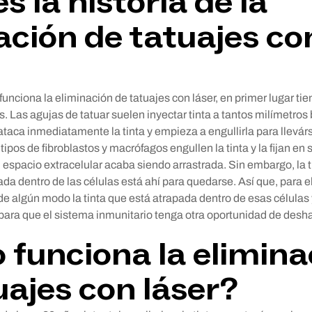
s la historia de la
ación de tatuajes co
unciona la eliminación de tatuajes con láser, en primer lugar t
. Las agujas de tatuar suelen inyectar tinta a tantos milímetros b
taca inmediatamente la tinta y empieza a engullirla para llevár
 tipos de fibroblastos y macrófagos engullen la tinta y la fijan en
 el espacio extracelular acaba siendo arrastrada. Sin embargo, la
a dentro de las células está ahí para quedarse. Así que, para el
de algún modo la tinta que está atrapada dentro de esas células 
 para que el sistema inmunitario tenga otra oportunidad de desha
funciona la elimina
uajes con láser?