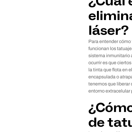
¿Cuál e
elimin
láser?
Para entender cómo f
funcionan los tatuajes
sistema inmunitario a
ocurrir es que ciertos
la tinta que flota en
encapsulada o atrapad
tenemos que liberar 
entorno extracelular
¿Cómo 
de tat