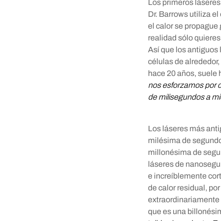
Los primeros láseres 
Dr. Barrows utiliza e
el calor se propague 
realidad sólo quieres 
Así que los antiguos l
células de alrededor,
hace 20 años, suele 
nos esforzamos por c
de milisegundos a m
Los láseres más anti
milésima de segundo
millonésima de segu
láseres de nanoseg
e increíblemente cor
de calor residual, po
extraordinariamente
que es una billonés