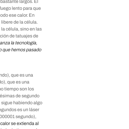
 bastante largos. El
 fuego lento para que
todo ese calor. En
libere de la célula.
la célula, sino en las
ación de tatuajes de
nza la tecnología,
 lo que hemos pasado
ndo), que es una
o), que es una
o tiempo son los
nésimas de segundo
, sigue habiendo algo
segundos es un láser
0000001 segundo),
calor se extienda al