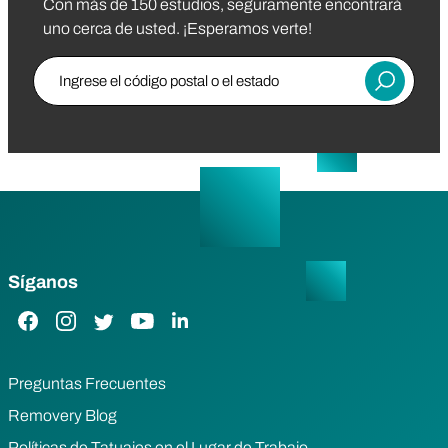
Con más de 150 estudios, seguramente encontrará
uno cerca de usted. ¡Esperamos verte!
Ingrese el código postal o el estado
Entregar
Síganos
Enlace de Facebook
Enlace de Instagram
Enlace de Twitter
Enlace de YouTube
Enlace de LinkedIn
Preguntas Frecuentes
Removery Blog
Políticas de Tatuajes en el Lugar de Trabajo