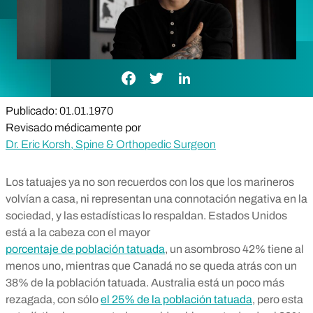
Enlace de Facebook
Enlace de Twitter
Enlace de LinkedIn
Publicado: 01.01.1970
Revisado médicamente por
Dr. Eric Korsh, Spine & Orthopedic Surgeon
Los tatuajes ya no son recuerdos con los que los marineros
volvían a casa, ni representan una connotación negativa en la
sociedad, y las estadísticas lo respaldan. Estados Unidos
está a la cabeza con el mayor
porcentaje de población tatuada
, un asombroso 42% tiene al
menos uno, mientras que Canadá no se queda atrás con un
38% de la población tatuada. Australia está un poco más
rezagada, con sólo
el 25% de la población tatuada
, pero esta