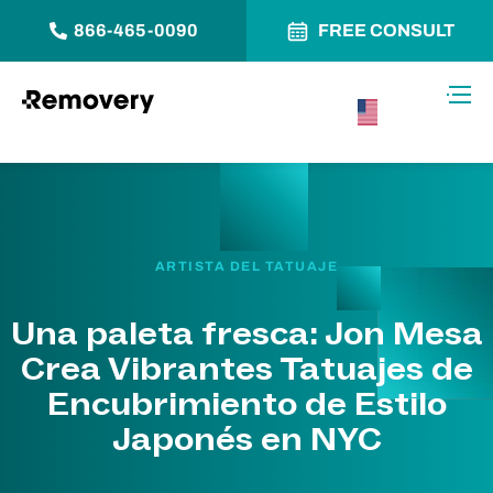
866-465-0090
FREE CONSULT
Saltar al contenido
Alter
USA –
Español
ARTISTA DEL TATUAJE
Una paleta fresca: Jon Mesa
Crea Vibrantes Tatuajes de
Encubrimiento de Estilo
Japonés en NYC