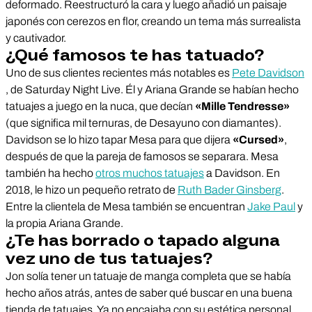
deformado. Reestructuró la cara y luego añadió un paisaje
japonés con cerezos en flor, creando un tema más surrealista
y cautivador.
¿Qué famosos te has tatuado?
Uno de sus clientes recientes más notables es
Pete Davidson
, de Saturday Night Live. Él y Ariana Grande se habían hecho
tatuajes a juego en la nuca, que decían
«Mille Tendresse»
(que significa mil ternuras, de Desayuno con diamantes).
Davidson se lo hizo tapar Mesa para que dijera
«Cursed»
,
después de que la pareja de famosos se separara. Mesa
también ha hecho
otros muchos tatuajes
a Davidson. En
2018, le hizo un pequeño retrato de
Ruth Bader Ginsberg
.
Entre la clientela de Mesa también se encuentran
Jake Paul
y
la propia Ariana Grande.
¿Te has borrado o tapado alguna
vez uno de tus tatuajes?
Jon solía tener un tatuaje de manga completa que se había
hecho años atrás, antes de saber qué buscar en una buena
tienda de tatuajes. Ya no encajaba con su estética personal.