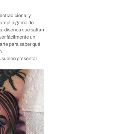
eotradicional y
a amplia gama de
os, diseños que saltan
 ver fácilmente un
carte para saber qué
n
s suelen presentar