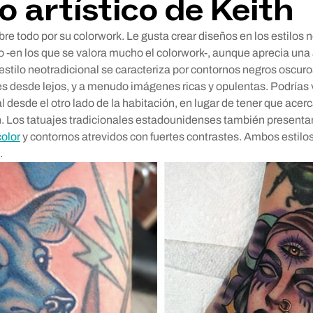
lo artístico de Keith
re todo por su colorwork. Le gusta crear diseños en los estilos n
o -en los que se valora mucho el colorwork-, aunque aprecia un
l estilo neotradicional se caracteriza por contornos negros oscur
bles desde lejos, y a menudo imágenes ricas y opulentas. Podrías
l desde el otro lado de la habitación, en lugar de tener que acer
. Los tatuajes tradicionales estadounidenses también presenta
olor
y contornos atrevidos con fuertes contrastes. Ambos estilo
.