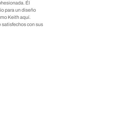
ohesionada. Él
io para un diseño
mo Keith aquí.
e satisfechos con sus