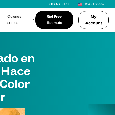
866-465-0090
USA – Español
Quiénes
Get Free
My
somos
Estimate
Account
cado en
a Hace
Color
r