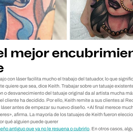
el mejor encubrimie
e
jo con láser facilita mucho el trabajo del tatuador, lo que signifi
ente quiere que sea, dice Keith. Trabajar sobre un tatuaje existent
n o desvanecimiento del tatuaje original da al artista mucha más
el cliente ha decidido. Por ello, Keith remite a sus clientes al R
 láser antes de empezar su nuevo diseño. «Al final merece much
eres», afirma. La mayoría de los tatuajes de Keith fueron elecc
por qué alguien puede querer
eño antiguo que ya no le resuena o cubrirlo
. En otros casos, al