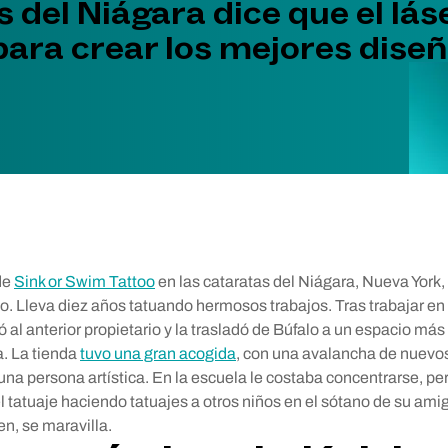
 del Niágara dice que el láse
para crear los mejores dise
de
Sink or Swim Tattoo
en las cataratas del Niágara, Nueva York,
o. Lleva diez años tatuando hermosos trabajos. Tras trabajar en
ó al anterior propietario y la trasladó de Búfalo a un espacio más
a. La tienda
tuvo una gran acogida
, con una avalancha de nuevos 
na persona artística. En la escuela le costaba concentrarse, pero
l tatuaje haciendo tatuajes a otros niños en el sótano de su ami
en, se maravilla.