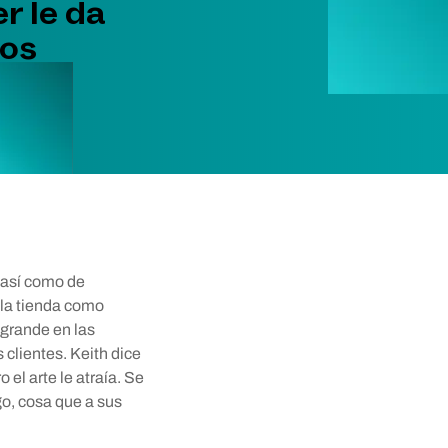
r le da
ños
 así como de
 la tienda como
 grande en las
clientes. Keith dice
 el arte le atraía. Se
go, cosa que a sus