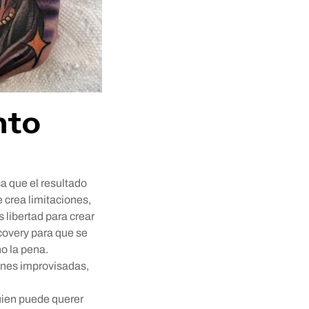
nto
ca que el resultado
e crea limitaciones,
 libertad para crear
ecovery para que se
o la pena.
iones improvisadas,
guien puede querer