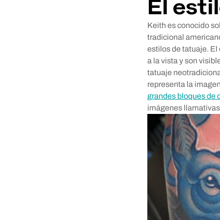
El esti
Keith es conocido sob
tradicional american
estilos de tatuaje. E
a la vista y son visi
tatuaje neotradiciona
representa la imagen
grandes bloques de c
imágenes llamativas