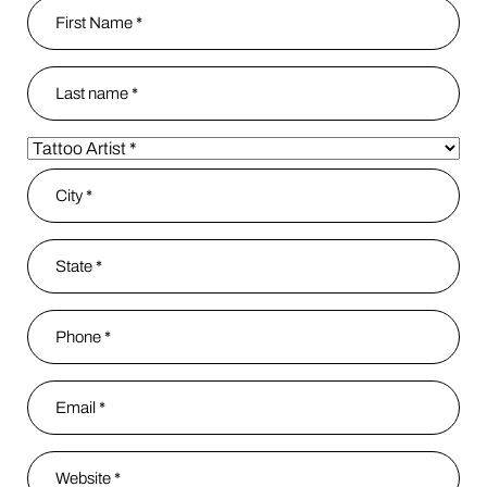
Name
*
Nombre
apellido
Partner Type
*
Address
*
City
State / Province / Region
Phone
*
Email
*
Website
*