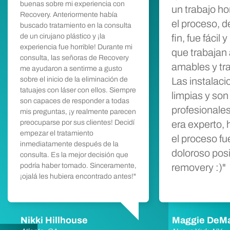
buenas sobre mi experiencia con
un trabajo h
Recovery. Anteriormente había
el proceso, de
buscado tratamiento en la consulta
de un cirujano plástico y ¡la
fin, fue fácil
experiencia fue horrible! Durante mi
que trabajan a
consulta, las señoras de Recovery
amables y tr
me ayudaron a sentirme a gusto
sobre el inicio de la eliminación de
Las instalac
tatuajes con láser con ellos. Siempre
limpias y son
son capaces de responder a todas
profesionales
mis preguntas, ¡y realmente parecen
preocuparse por sus clientes! Decidí
era experto,
empezar el tratamiento
el proceso f
inmediatamente después de la
doloroso posi
consulta. Es la mejor decisión que
podría haber tomado. Sinceramente,
removery :)"
¡ojalá les hubiera encontrado antes!"
Nikki Hillhouse
Maggie DeM