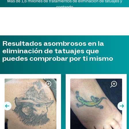
Más de 1,6 millones de tratamientos de eliminación de tatuajes y
contando
Resultados asombrosos en la
eliminación de tatuajes que
puedes comprobar por ti mismo
Previa
Pró