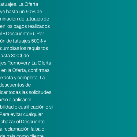
atuajes. La Oferta
uye hasta un 50% de
minación de tatuajes de
en los pagos realizados
(el «Descuento»). Por
ón de tatuajes 500 $ y
cumplías los requisitos
hasta 300 $ de
ajes Removery. La Oferta
r en la Oferta, confirmas
 exacta y completa. La
 descuentos de
car todas las solicitudes
rse a aplicar el
lidad o cualificación o si
ara evitar cualquier
rechazar el Descuento
 reclamación falsa o
de baja como cliente.