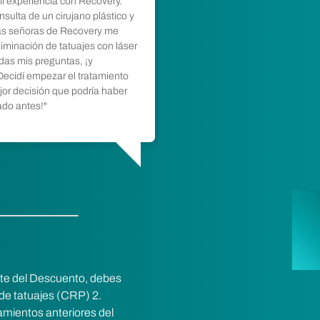
i experiencia con Recovery.
"¡Gente honesta hacien
sulta de un cirujano plástico y
proceso, de principio a 
 las señoras de Recovery me
trabajan allí son amabl
liminación de tatuajes con láser
das mis preguntas, ¡y
instalaciones están lim
Decidí empezar el tratamiento
técnico era experto, ha
or decisión que podría haber
menos doloroso posible
ado antes!"
Maggie DeMarco
Nueva York, NY
rte del Descuento, debes
de tatuajes (CRP) 2.
amientos anteriores del