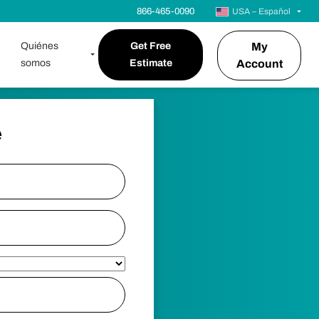
866-465-0090
USA – Español
Quiénes
Get Free
My
somos
Estimate
Account
e