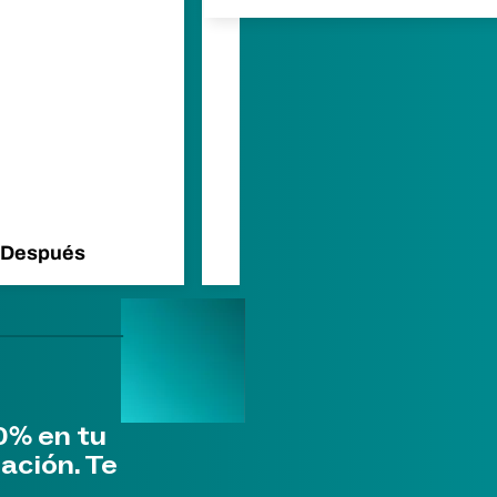
Después
Antes
0% en tu
ación. Te