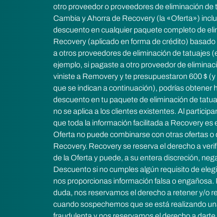
otro proveedor o proveedores de eliminación de t
Cambia y Ahorra de Recovery (la «Oferta») incl
descuento en cualquier paquete completo de eli
Recovery (aplicado en forma de crédito) basado 
a otros proveedores de eliminación de tatuajes 
ejemplo, si pagaste a otro proveedor de eliminaci
viniste a Removery y te presupuestaron 600 $ (y 
que se indican a continuación), podrías obtener 
descuento en tu paquete de eliminación de tatu
no se aplica a los clientes existentes. Al participa
que toda la información facilitada a Recovery es
Oferta no puede combinarse con otras ofertas o
Recovery. Recovery se reserva el derecho a verifi
de la Oferta y puede, a su entera discreción, nega
Descuento si no cumples algún requisito de elegibi
nos proporcionas información falsa o engañosa. P
duda, nos reservamos el derecho a retener y/o 
cuando sospechemos que se está realizando una
fraudulenta y nos reservamos el derecho a darte 