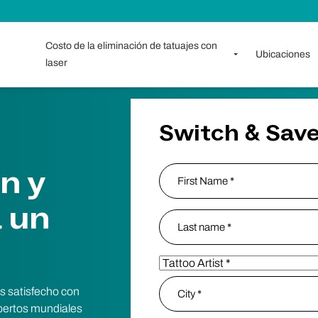
Costo de la eliminación de tatuajes con
Ubicaciones
laser
Switch & Sav
n y
Name
*
 un
Nombre
apellido
Partner Type
*
Address
*
s satisfecho con
xpertos mundiales