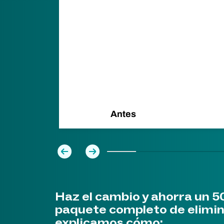
és
Antes
Previa
Próxima
Haz el cambio y ahorra un 5
paquete completo de elimin
explicamos cómo: