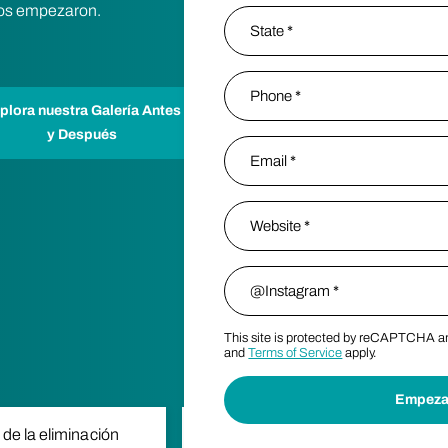
tros empezaron.
City
State / Province / Region
Phone
*
plora nuestra Galería Antes
y Después
Email
*
Website
*
Instagram
*
This site is protected by reCAPTCHA 
and
Terms of Service
apply.