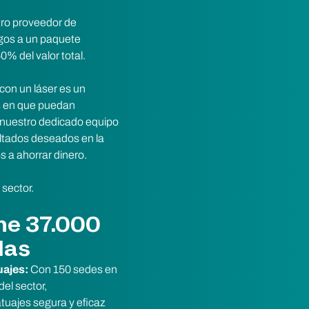
tro proveedor de
agos a un paquete
% del valor total.
on un láser es un
as en que puedan
 nuestro dedicado equipo
ltados deseados en la
 a ahorrar dinero.
 sector.
ne 37.000
las
uajes:
Con 150 sedes en
el sector,
tuajes segura y eficaz