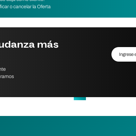
car o cancelar la Oferta
mudanza más
Ingrese el c
nte
peramos