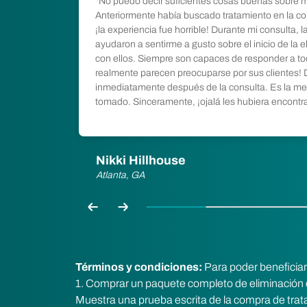
ron sentir muy
"No puedo decir suficientes cosas buenas sobre m
exactamente
Anteriormente había buscado tratamiento en la con
eso y feliz
¡la experiencia fue horrible! Durante mi consulta,
to, el dolor
ayudaron a sentirme a gusto sobre el inicio de la e
impecables.
con ellos. Siempre son capaces de responder a to
uperación".
realmente parecen preocuparse por sus clientes! 
inmediatamente después de la consulta. Es la mej
tomado. Sinceramente, ¡ojalá les hubiera encontr
Nikki Hillhouse
Atlanta, GA
Previa
Próxima
Términos y condiciones:
Para poder beneficia
1. Comprar un paquete completo de eliminación 
Muestra una prueba escrita de la compra de trat