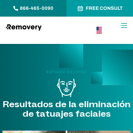
866-465-0090
FREE CONSULT
Saltar al contenido
Alter
USA –
Español
ESTUDIO DE CASO
Resultados de la eliminación
de tatuajes faciales