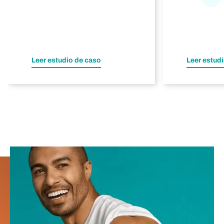
Pró
Leer estudio de caso
Leer estud