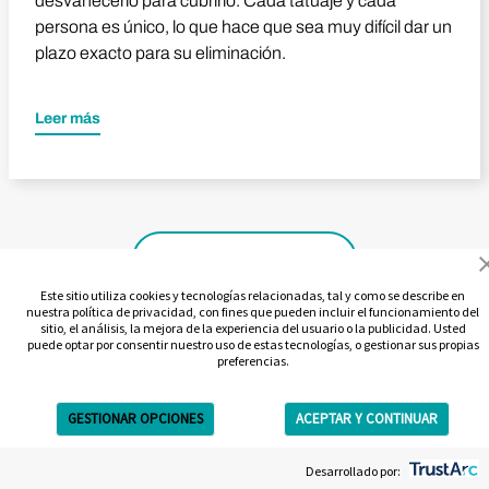
desvanecerlo para cubrirlo. Cada tatuaje y cada
persona es único, lo que hace que sea muy difícil dar un
plazo exacto para su eliminación.
Leer más
Ver todos los vídeos
Este sitio utiliza cookies y tecnologías relacionadas, tal y como se describe en
nuestra política de privacidad, con fines que pueden incluir el funcionamiento del
sitio, el análisis, la mejora de la experiencia del usuario o la publicidad. Usted
puede optar por consentir nuestro uso de estas tecnologías, o gestionar sus propias
preferencias.
GESTIONAR OPCIONES
ACEPTAR Y CONTINUAR
Get Free Estimate
Desarrollado por: