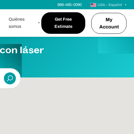
866-465-0090
USA – Español
Quiénes
Get Free
My
somos
Estimate
Account
con láser
Entregar