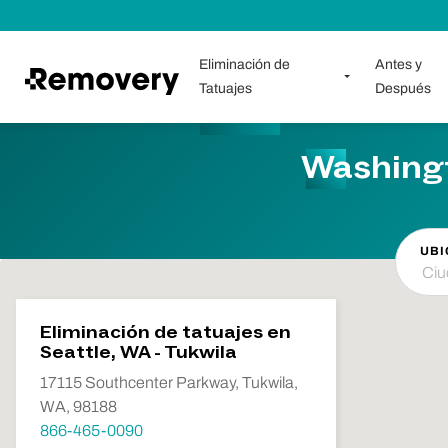
Saltar al contenido
Eliminación de
Antes y
Tatuajes
Después
Washingt
UBI
Eliminación de tatuajes en
Seattle, WA - Tukwila
17115 Southcenter Parkway, Tukwila,
WA, 98188
866-465-0090