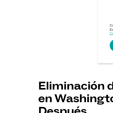
Co
Es
Co
Eliminación 
en Washingto
Después