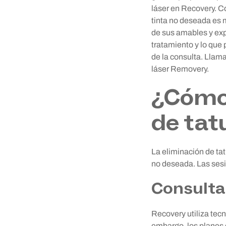
láser en Recovery. C
tinta no deseada es 
de sus amables y expe
tratamiento y lo que
de la consulta. Llam
láser Removery.
¿Cómo 
de tat
La eliminación de tat
no deseada. Las sesio
Consulta
Recovery utiliza tecn
embargo, los planes d