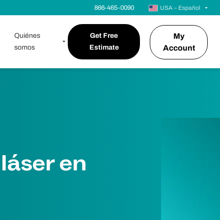
866-465-0090
USA – Español
Quiénes
Get Free
My
somos
Estimate
Account
láser en