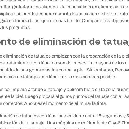
ltas gratuitas a los clientes. Un especialista en eliminación de
 explica qué puedes esperar durante las sesiones de tratamiento 
gira en torno a ti, así que no seas tímido. Comparte tus objetivo
 tus preguntas.
nto de eliminación de tatua
e eliminación de tatuajes empiezan con la preparación de la pie
¡los tratamientos con láser no son dolorosos! La mayoría de los 
squido de una goma elástica contra la piel. Sin embargo, Recov
iminación de tatuajes con láser sea lo más cómoda posible.
écnico limpiará a fondo el tatuaje y aplicará hielo en la zona dur
mente la piel. Luego probará algunos puntos del tatuaje con el l
n correctos. Ahora es el momento de eliminar la tinta.
inación de tatuajes con láser suelen durar entre 15 segundos y 
 ubicación de tu tatuaje. Una máquina de enfriamiento Cryo6 Zimm