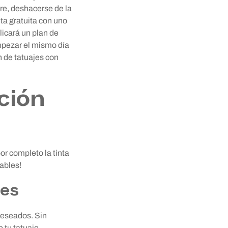
re, deshacerse de la
ta gratuita con uno
licará un plan de
mpezar el mismo día
n de tatuajes con
ción
or completo la tinta
ables!
jes
 deseados. Sin
 tu tatuaje.