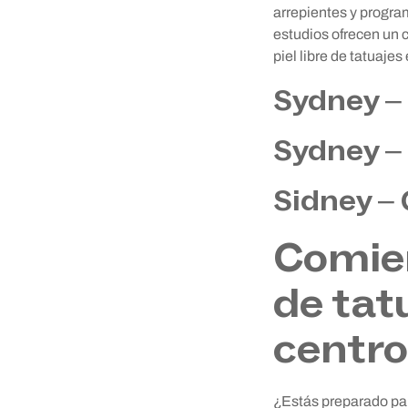
arrepientes y progra
estudios ofrecen un 
piel libre de tatuaje
Sydney –
Sydney –
Sidney –
Comien
de tat
centro
¿Estás preparado par