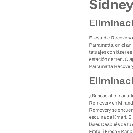
Sídne
Eliminac
El estudio Recovery 
Parramatta, en el an
tatuajes con láser es
estación de tren. O a
Parramatta Recovery 
Eliminac
¿Buscas eliminar tat
Removery en Miranda,
Removery se encuentra
esquina de Kmart. El 
láser. Después de tu 
Fratelli Fresh y Kan