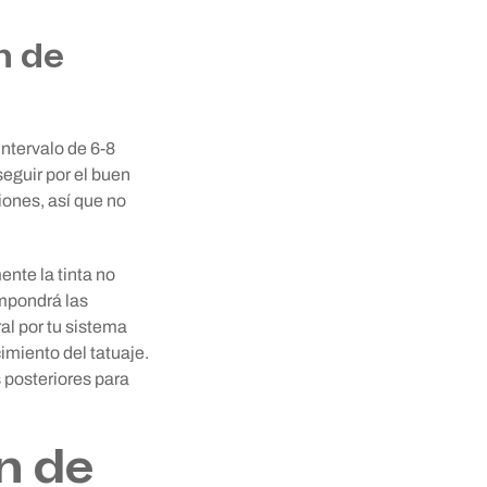
n de
ntervalo de 6-8
eguir por el buen
iones, así que no
nte la tinta no
ompondrá las
al por tu sistema
imiento del tatuaje.
 posteriores para
n de