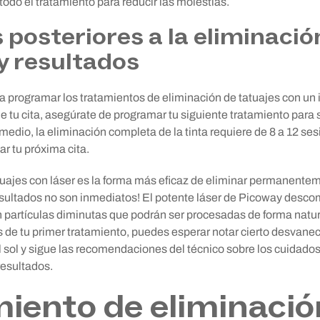
 todo el tratamiento para reducir las molestias.
posteriores a la eliminació
y resultados
programar los tratamientos de eliminación de tatuajes con un i
tu cita, asegúrate de programar tu siguiente tratamiento para s
edio, la eliminación completa de la tinta requiere de 8 a 12 ses
r tu próxima cita.
tuajes con láser es la forma más eficaz de eliminar permanenteme
esultados no son inmediatos! El potente láser de Picoway desc
n partículas diminutas que podrán ser procesadas de forma natur
 de tu primer tratamiento, puedes esperar notar cierto desvanec
 sol y sigue las recomendaciones del técnico sobre los cuidados
resultados.
iento de eliminació