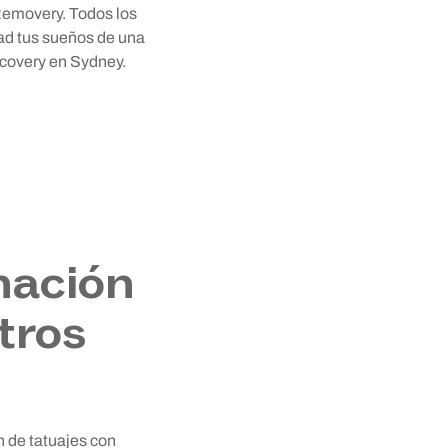
 Removery. Todos los
ad tus sueños de una
Recovery en Sydney.
nación
tros
n de tatuajes con