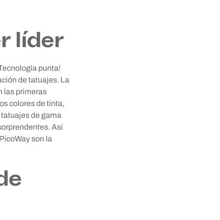
r líder
¡Tecnología punta!
ación de tatuajes. La
n las primeras
s colores de tinta,
de tatuajes de gama
 sorprendentes. Así
r PicoWay son la
de