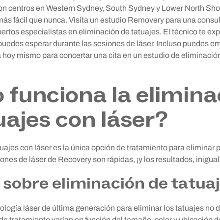
on centros en Western Sydney, South Sydney y Lower North Sho
más fácil que nunca. Visita un estudio Removery para una consul
rtos especialistas en eliminación de tatuajes. El técnico te exp
 puedes esperar durante las sesiones de láser. Incluso puedes e
a hoy mismo para concertar una cita en un estudio de eliminació
funciona la elimina
uajes con láser?
uajes con láser es la única opción de tratamiento para eliminar p
nes de láser de Recovery son rápidas, ¡y los resultados, inigual
 sobre eliminación de tatua
ología láser de última generación para eliminar los tatuajes no
e tratamiento varían en función del tamaño, color y ubicación de