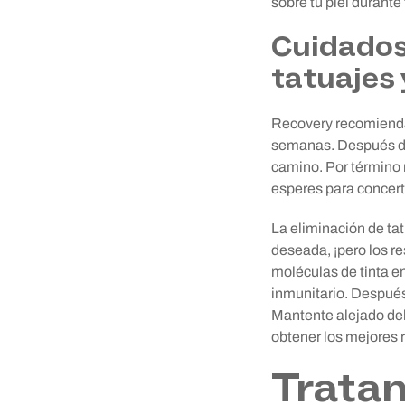
sobre tu piel durante
Cuidados 
tatuajes 
Recovery recomienda 
semanas. Después de 
camino. Por término m
esperes para concerta
La eliminación de ta
deseada, ¡pero los r
moléculas de tinta e
inmunitario. Después
Mantente alejado del
obtener los mejores 
Tratam