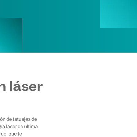
n láser
ón de tatuajes de
ía láser de última
 del que te