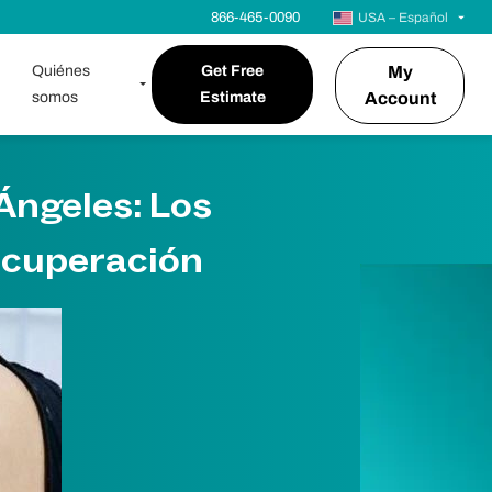
866-465-0090
USA – Español
Quiénes
Get Free
My
somos
Estimate
Account
Ángeles: Los
ecuperación