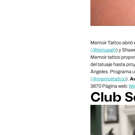
Memoir Tattoo abrió e
(@kimsaigh
) y Shaw
Memoir tattoo proporc
del tatuaje hasta pro
Ángeles. Programa una
(@memoirtattoo
).
Ac
3870 Página web:
Me
Club S