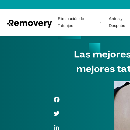
Saltar al contenido
Eliminación de
Antes y
Tatuajes
Después
Las mejores
mejores ta
Enlace de Facebook
Enlace de Twitter
Enlace de LinkedIn