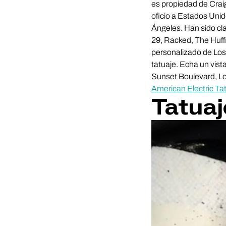
es propiedad de Cra
oficio a Estados Unid
Ángeles. Han sido cl
29, Racked, The Huffi
personalizado de Los 
tatuaje. Echa un vist
Sunset Boulevard, L
American Electric Ta
Tatua