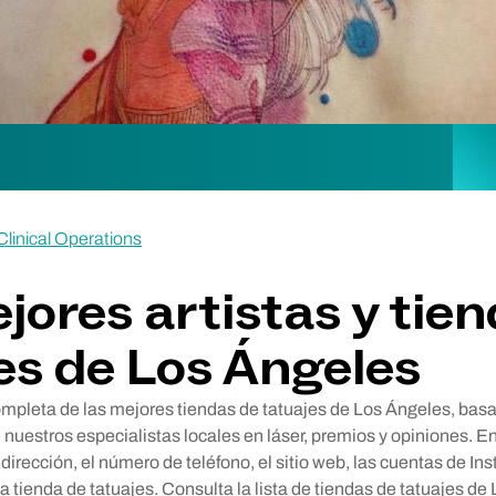
linical Operations
jores artistas y tie
es de Los Ángeles
completa de las mejores tiendas de tatuajes de Los Ángeles, basa
uestros especialistas locales en láser, premios y opiniones. En 
irección, el número de teléfono, el sitio web, las cuentas de Ins
 tienda de tatuajes. Consulta la lista de tiendas de tatuajes de