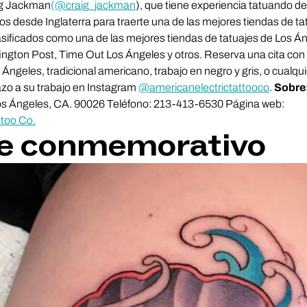
ig Jackman
(@craig_jackman
), que tiene experiencia tatuando de
os desde Inglaterra para traerte una de las mejores tiendas de ta
asificados como una de las mejores tiendas de tatuajes de Los Á
ngton Post, Time Out Los Ángeles y otros. Reserva una cita con e
Ángeles, tradicional americano, trabajo en negro y gris, o cualquie
azo a su trabajo en Instagram
@americanelectrictattooco
.
Sobre
os Ángeles, CA. 90026 Teléfono: 213-413-6530 Página web:
ttoo Co.
je conmemorativo