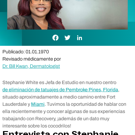
Enlace de Facebook
Enlace de Twitter
Enlace de LinkedIn
Publicado: 01.01.1970
Revisado médicamente por
Dr. Bill Kwan, Dermatologist
Stephanie White es Jefa de Estudio en nuestro centro
de eliminación de tatuajes de Pembroke Pines, Florida
,
situado aproximadamente a medio camino entre Fort
Lauderdale y
Miami
. Tuvimos la oportunidad de hablar con
ella recientemente y conocer algunas de sus experiencias
trabajando con Recovery, ¡además de un dato muy
interesante sobre los cocodrilos!
Entrevista con Stephanie