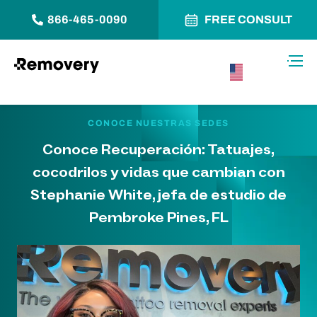
866-465-0090
FREE CONSULT
Saltar al contenido
Alter
USA –
Español
CONOCE NUESTRAS SEDES
Conoce Recuperación: Tatuajes,
cocodrilos y vidas que cambian con
Stephanie White, jefa de estudio de
Pembroke Pines, FL