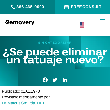
866-465-0090
FREE CONSULT
Saltar al contenido
Alter
USA –
Español
SIN CATEGORIZAR
¿Se puede eliminar
un tatuaje nuevo?
Enlace de Facebook
Enlace de Twitter
Enlace de LinkedIn
Publicado: 01.01.1970
Revisado médicamente por
Dr. Marcus Smurda, DPT