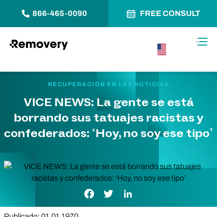
866-465-0090
FREE CONSULT
Saltar al contenido
Alter
USA –
Español
RECUPERACIÓN EN LAS NOTICIAS
VICE NEWS: La gente se está
borrando sus tatuajes racistas y
confederados: ‘Hoy, no soy ese tipo’
Enlace de Facebook
Enlace de Twitter
Enlace de LinkedIn
Publicado: 01.01.1970