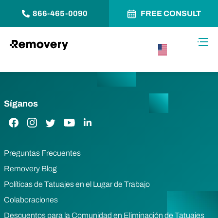
866-465-0090
FREE CONSULT
Saltar al contenido
Alter
USA –
Español
Síganos
Enlace de Facebook
Enlace de Instagram
Enlace de Twitter
Enlace de YouTube
Enlace de LinkedIn
Preguntas Frecuentes
Removery Blog
Políticas de Tatuajes en el Lugar de Trabajo
Colaboraciones
Descuentos para la Comunidad en Eliminación de Tatuajes