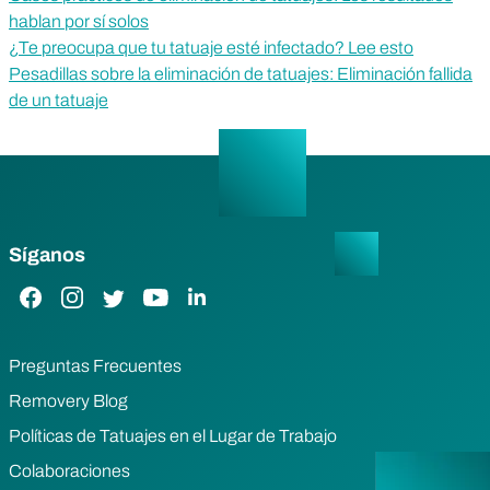
hablan por sí solos
¿Te preocupa que tu tatuaje esté infectado? Lee esto
Pesadillas sobre la eliminación de tatuajes: Eliminación fallida
de un tatuaje
Síganos
Enlace de Facebook
Enlace de Instagram
Enlace de Twitter
Enlace de YouTube
Enlace de LinkedIn
Preguntas Frecuentes
Removery Blog
Políticas de Tatuajes en el Lugar de Trabajo
Colaboraciones