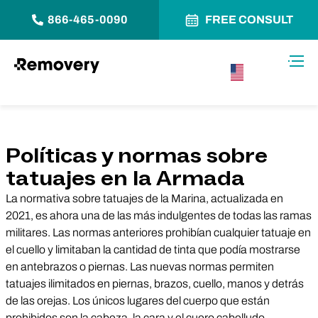
866-465-0090
FREE CONSULT
Saltar al contenido
Alter
USA –
Español
Políticas y normas sobre
tatuajes en la Armada
La normativa sobre tatuajes de la Marina, actualizada en
2021, es ahora una de las más indulgentes de todas las ramas
militares. Las normas anteriores prohibían cualquier tatuaje en
el cuello y limitaban la cantidad de tinta que podía mostrarse
en antebrazos o piernas. Las nuevas normas permiten
tatuajes ilimitados en piernas, brazos, cuello, manos y detrás
de las orejas. Los únicos lugares del cuerpo que están
prohibidos son la cabeza, la cara y el cuero cabelludo.