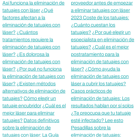
Así funciona la eliminación de
proveedor antes de empezar
tatuajes con láser
¿Qué
a eliminar tatuajes con láser
factores afectan a la
2023 Coste de los tatuajes:
eliminación de tatuajes con
¿Cuánto cuestan los
láser?
¿Cuántos
tatuajes?
¿Por qué elegir un
tratamientos requiere la
especialista en eliminación de
eliminación de tatuajes con
tatuajes?
¿Cuál es el mejor
láser?
¿Es dolorosa la
postratamiento para la
eliminación de tatuajes con
eliminación de tatuajes con
láser?
¿Por qué no funciona
láser?
¿Cómo ayuda la
la eliminación de tatuajes con
eliminación de tatuajes con
láser?
¿Existen métodos
láser a cubrir los tatuajes?
alternativos de eliminación de
Casos prácticos de
tatuajes?
Cómo elegir un
eliminación de tatuajes: Los
tatuaje encubridor
¿Cuál es el
resultados hablan por sí solos
mejor láser para eliminar
¿Te preocupa que tu tatuaje
tatuajes?
Datos definitivos
esté infectado? Lee esto
sobre la eliminación de
Pesadillas sobre la
tatuajes con láser: La Guía
eliminación de tatuajes: