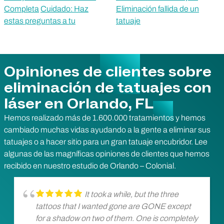
Completa
Cuidado: Haz
Eliminación fallida de un
estas preguntas a tu
tatuaje
Opiniones de clientes sobre
eliminación de tatuajes con
láser en Orlando, FL
Hemos realizado más de 1.600.000 tratamientos y hemos
cambiado muchas vidas ayudando a la gente a eliminar sus
tatuajes o a hacer sitio para un gran tatuaje encubridor. Lee
algunas de las magníficas opiniones de clientes que hemos
recibido en nuestro estudio de Orlando – Colonial.
It took a while, but the three
tattoos that I wanted gone are GONE except
for a shadow on two of them. One is completely