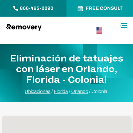
866-465-0090
FREE CONSULT
Saltar al contenido
Alter
USA –
Español
Eliminación de tatuajes
con láser en Orlando,
Florida - Colonial
Ubicaciones
/
Florida
/
Orlando
/
Colonial