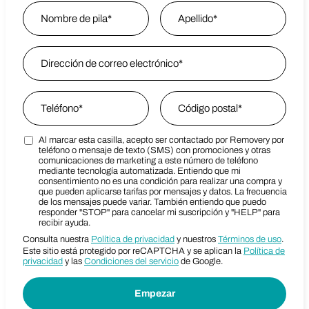
Name
*
Nombre
Email Address
*
Last Name
Phone
*
Zip Code
*
Al marcar esta casilla, acepto ser contactado por Removery por
Marketing SMS Consent Terms
Zip Code
teléfono o mensaje de texto (SMS) con promociones y otras
comunicaciones de marketing a este número de teléfono
mediante tecnología automatizada. Entiendo que mi
consentimiento no es una condición para realizar una compra y
que pueden aplicarse tarifas por mensajes y datos. La frecuencia
de los mensajes puede variar. También entiendo que puedo
responder "STOP" para cancelar mi suscripción y "HELP" para
recibir ayuda.
Consulta nuestra
Política de privacidad
y nuestros
Términos de uso
.
Este sitio está protegido por reCAPTCHA y se aplican la
Política de
privacidad
y las
Condiciones del servicio
de Google.