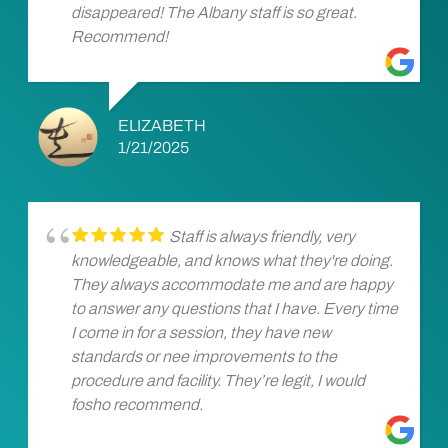
disappeared! The Albany staff is so great.
Recommend!
ELIZABETH
1/21/2025
Staff is always friendly, very
knowledgeable, and knows what they're doing.
They always accommodate me and are happy
to answer any questions that I have. Every time
I come in for a session, they have new
standards or nee improvements to the
procedure and facility. They’re legit, I would
fosho recommend.