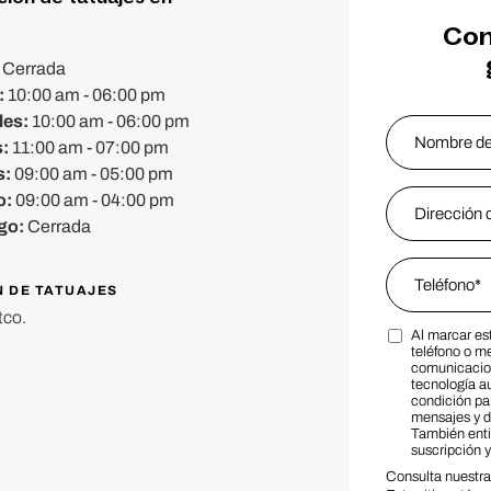
Con
:
Cerrada
:
10:00 am - 06:00 pm
les:
10:00 am - 06:00 pm
Name
*
s:
11:00 am - 07:00 pm
s:
09:00 am - 05:00 pm
Nombre
Email Addres
o:
09:00 am - 04:00 pm
go:
Cerrada
Phone
*
N DE TATUAJES
tco.
Al marcar es
Marketing S
teléfono o m
comunicacion
tecnología a
condición par
mensajes y d
También ent
suscripción 
Consulta nuestr