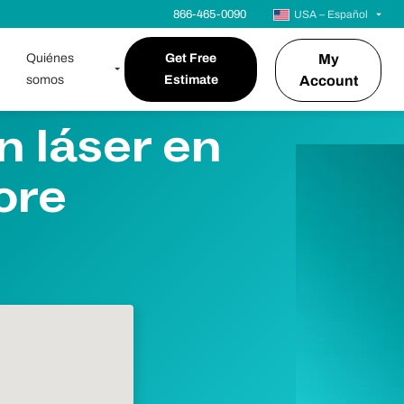
866-465-0090
USA – Español
Quiénes
Get Free
My
somos
Estimate
Account
n láser en
ore