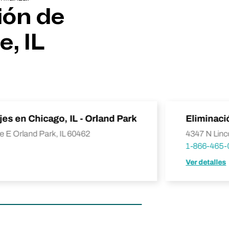
ión de
, IL
jes en Chicago, IL - Orland Park
Eliminaci
e E Orland Park, IL 60462
4347 N Linc
1-866-465-
Ver detalles