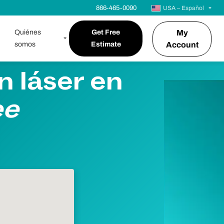
866-465-0090
USA – Español
Quiénes
Get Free
My
somos
Estimate
Account
n láser en
ee