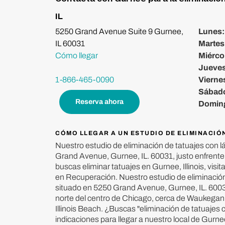
IL
5250 Grand Avenue Suite 9 Gurnee,
Lunes
IL 60031
Martes
Cómo llegar
Miérco
Jueve
1-866-465-0090
Vierne
Sábad
Reserva ahora
Domin
CÓMO LLEGAR A UN ESTUDIO DE ELIMINACIÓ
Nuestro estudio de eliminación de tatuajes con l
Grand Avenue, Gurnee, IL. 60031, justo enfrente
buscas eliminar tatuajes en Gurnee, Illinois, visi
en Recuperación. Nuestro estudio de eliminación
situado en 5250 Grand Avenue, Gurnee, IL. 6003
norte del centro de Chicago, cerca de Waukegan
Illinois Beach. ¿Buscas "eliminación de tatuajes 
indicaciones para llegar a nuestro local de Gurne