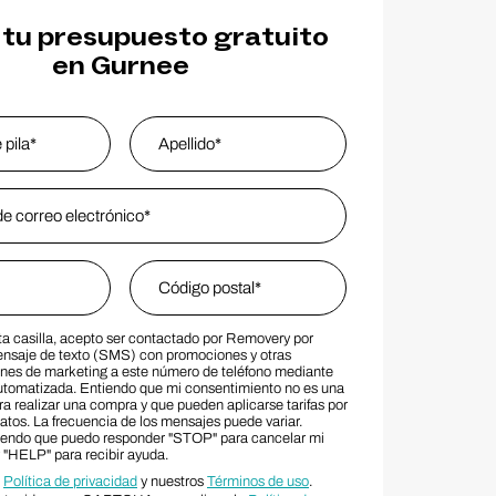
tu presupuesto gratuito
en Gurnee
s
*
Last Name
Zip Code
*
ta casilla, acepto ser contactado por Removery por
MS Consent Terms
Zip Code
ensaje de texto (SMS) con promociones y otras
es de marketing a este número de teléfono mediante
utomatizada. Entiendo que mi consentimiento no es una
a realizar una compra y que pueden aplicarse tarifas por
atos. La frecuencia de los mensajes puede variar.
iendo que puedo responder "STOP" para cancelar mi
y "HELP" para recibir ayuda.
a
Política de privacidad
y nuestros
Términos de uso
.