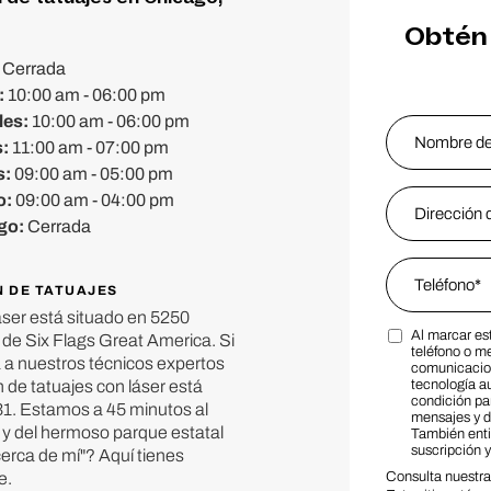
Obtén 
:
Cerrada
:
10:00 am - 06:00 pm
les:
10:00 am - 06:00 pm
Name
*
s:
11:00 am - 07:00 pm
s:
09:00 am - 05:00 pm
Nombre
Email Addres
o:
09:00 am - 04:00 pm
go:
Cerrada
Phone
*
N DE TATUAJES
áser está situado en 5250
Al marcar es
 de Six Flags Great America. Si
Marketing S
teléfono o m
ta a nuestros técnicos expertos
comunicacion
 de tatuajes con láser está
tecnología a
condición par
1. Estamos a 45 minutos al
mensajes y d
 y del hermoso parque estatal
También ent
suscripción 
cerca de mí"? Aquí tienes
e.
Consulta nuestr