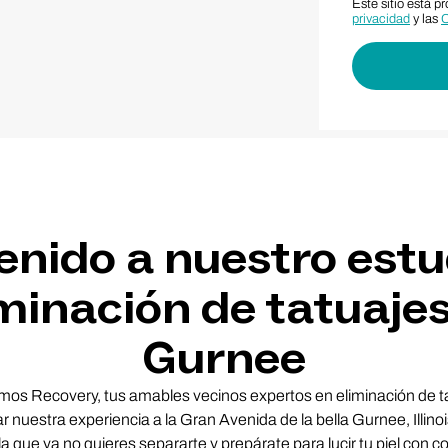
Este sitio está 
privacidad
y las
C
enido a nuestro estu
minación de tatuaje
Gurnee
mos Recovery, tus amables vecinos expertos en eliminación de t
r nuestra experiencia a la Gran Avenida de la bella Gurnee, Illino
 la que ya no quieres separarte y prepárate para lucir tu piel con c