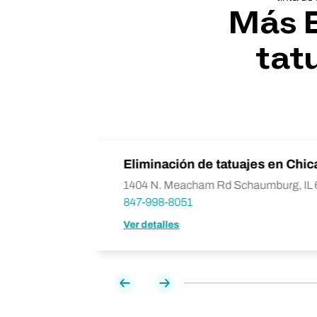
Más E
tat
oln Square
Eliminación de tatuajes en Chi
1404 N. Meacham Rd Schaumburg, IL
847-998-8051
Ver detalles
Previa
Próxima