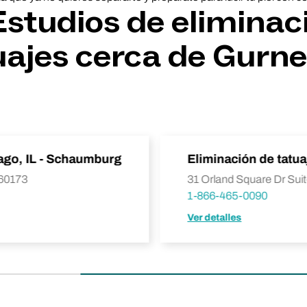
studios de eliminac
uajes cerca de Gurnee
cago, IL - Schaumburg
Eliminación de tatua
 60173
31 Orland Square Dr Suit
1-866-465-0090
Ver detalles