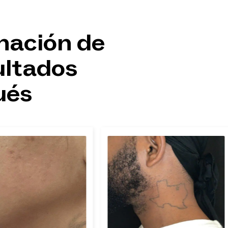
nación de
ultados
ués