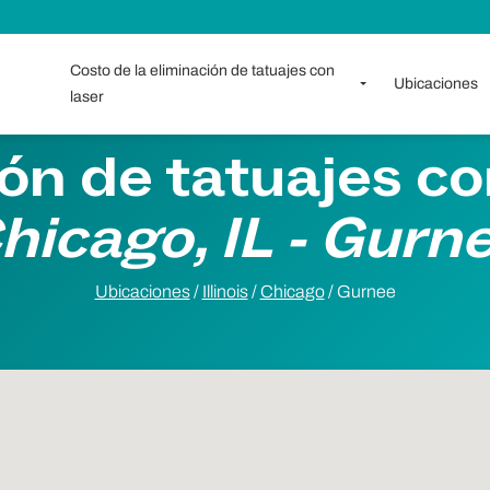
Costo de la eliminación de tatuajes con
Ubicaciones
laser
ón de tatuajes co
hicago, IL - Gurn
Ubicaciones
/
Illinois
/
Chicago
/
Gurnee