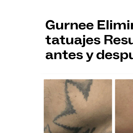
Gurnee Elimi
tatuajes Res
antes y desp
,6
éxito,
 tuyo