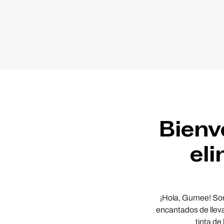
Bienv
eli
¡Hola, Gurnee! So
encantados de lleva
tinta de