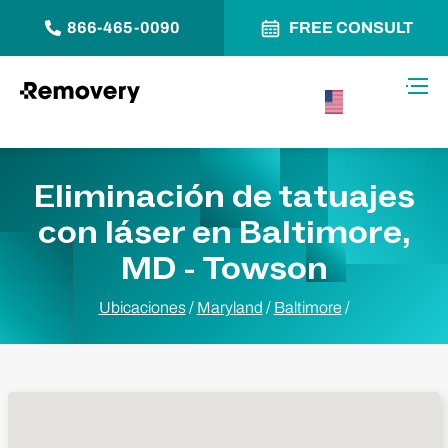
866-465-0090
FREE CONSULT
Saltar al contenido
Alter
USA –
Español
Eliminación de tatuajes
con láser en Baltimore,
MD - Towson
Ubicaciones
/
Maryland
/
Baltimore
/