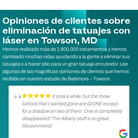
Opiniones de clientes sobre
eliminación de tatuajes con
láser en Towson, MD
Hemos realizado más de 1.600.000 tratamientos y hemos
cambiado muchas vidas ayudando a la gente a eliminar sus
tatuajes o a hacer sitio para un gran tatuaje encubridor. Lee
algunas de las magníficas opiniones de clientes que hemos
recibido en nuestro estudio de Baltimore – Towson.
It took a while, but the three
tattoos that I wanted gone are GONE except
for a shadow on two of them. One is completely
disappeared! The Albany staff is so great.
Recommend!