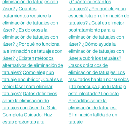
eliminación de tatuajes con
¿Cuánto cuestan los
láser?
¿Cuántos
tatuajes?
¿Por qué elegir un
tratamientos requiere la
especialista en eliminación de
eliminación de tatuajes con
tatuajes?
¿Cuál es el mejor
láser?
¿Es dolorosa la
postratamiento para la
eliminación de tatuajes con
eliminación de tatuajes con
láser?
¿Por qué no funciona
láser?
¿Cómo ayuda la
la eliminación de tatuajes con
eliminación de tatuajes con
láser?
¿Existen métodos
láser a cubrir los tatuajes?
alternativos de eliminación de
Casos prácticos de
tatuajes?
Cómo elegir un
eliminación de tatuajes: Los
tatuaje encubridor
¿Cuál es el
resultados hablan por sí solos
mejor láser para eliminar
¿Te preocupa que tu tatuaje
tatuajes?
Datos definitivos
esté infectado? Lee esto
sobre la eliminación de
Pesadillas sobre la
tatuajes con láser: La Guía
eliminación de tatuajes:
Completa
Cuidado: Haz
Eliminación fallida de un
estas preguntas a tu
tatuaje