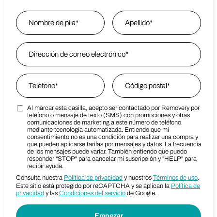
Name
*
Nombre
Email Address
*
Last Name
Phone
*
Zip Code
*
Al marcar esta casilla, acepto ser contactado por Removery por
Marketing SMS Consent Terms
Zip Code
teléfono o mensaje de texto (SMS) con promociones y otras
comunicaciones de marketing a este número de teléfono
mediante tecnología automatizada. Entiendo que mi
consentimiento no es una condición para realizar una compra y
que pueden aplicarse tarifas por mensajes y datos. La frecuencia
de los mensajes puede variar. También entiendo que puedo
responder "STOP" para cancelar mi suscripción y "HELP" para
recibir ayuda.
Consulta nuestra
Política de privacidad
y nuestros
Términos de uso
.
Este sitio está protegido por reCAPTCHA y se aplican la
Política de
privacidad
y las
Condiciones del servicio
de Google.