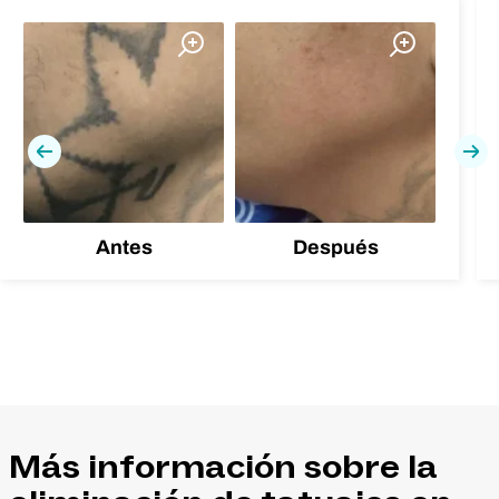
Previa
Pró
Antes
Después
Más información sobre la