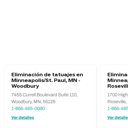
Eliminación de tatuajes en
Elimina
Minneapolis/St. Paul, MN -
Minneap
Woodbury
Rosevil
7455 Currell Boulevard Suite 110,
1700 High
Woodbury, MN, 55125
Roseville
1-866-465-0090
1-866-46
Ver detalles
Ver detall