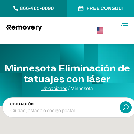
866-465-0090
FREE CONSULT
Saltar al contenido
Alter
USA –
Español
Minnesota Eliminación de
tatuajes con láser
Ubicaciones
/ Minnesota
UBICACIÓN
Ent