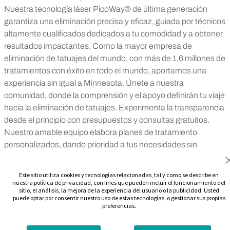
Nuestra tecnología láser PicoWay® de última generación
garantiza una eliminación precisa y eficaz, guiada por técnicos
altamente cualificados dedicados a tu comodidad y a obtener
resultados impactantes. Como la mayor empresa de
eliminación de tatuajes del mundo, con más de 1,6 millones de
tratamientos con éxito en todo el mundo, aportamos una
experiencia sin igual a Minnesota. Únete a nuestra
comunidad, donde la comprensión y el apoyo definirán tu viaje
hacia la eliminación de tatuajes. Experimenta la transparencia
desde el principio con presupuestos y consultas gratuitos.
Nuestro amable equipo elabora planes de tratamiento
personalizados, dando prioridad a tus necesidades sin
tácticas prepotentes. A diferencia de la competencia local,
estamos especializados exclusivamente en la eliminación de
Este sitio utiliza cookies y tecnologías relacionadas, tal y como se describe en
tatuajes, por lo que ofrecemos una calidad y una dedicación
nuestra política de privacidad, con fines que pueden incluir el funcionamiento del
sitio, el análisis, la mejora de la experiencia del usuario o la publicidad. Usted
inigualables. ¿Te preocupa la economía? Nuestros planes de
puede optar por consentir nuestro uso de estas tecnologías, o gestionar sus propias
pago flexibles hacen que la eliminación de tatuajes sea
preferencias.
accesible y asequible, permitiéndote controlar el futuro de tu