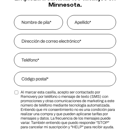
Minnesota.
Name
*
Nombre
Email Address
*
Last Name
Phone
*
Zip Code
*
Al marcar esta casilla, acepto ser contactado por
Zip Code
Marketing SMS Consent Terms
Removery por teléfono o mensaje de texto (SMS) con
promociones y otras comunicaciones de marketing a este
número de teléfono mediante tecnología automatizada.
Entiendo que mi consentimiento no es una condición para
realizar una compra y que pueden aplicarse tarifas por
mensajes y datos. La frecuencia de los mensajes puede
variar. También entiendo que puedo responder "STOP"
para cancelar mi suscripción y "HELP" para recibir ayuda.