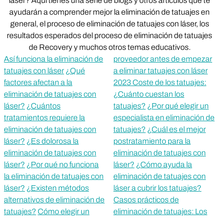
láser? Aquí tienes una serie de blogs y otros artículos que te
ayudarán a comprender mejor la eliminación de tatuajes en
general, el proceso de eliminación de tatuajes con láser, los
resultados esperados del proceso de eliminación de tatuajes
de Recovery y muchos otros temas educativos.
Así funciona la eliminación de
proveedor antes de empezar
tatuajes con láser
¿Qué
a eliminar tatuajes con láser
factores afectan a la
2023 Coste de los tatuajes:
eliminación de tatuajes con
¿Cuánto cuestan los
láser?
¿Cuántos
tatuajes?
¿Por qué elegir un
tratamientos requiere la
especialista en eliminación de
eliminación de tatuajes con
tatuajes?
¿Cuál es el mejor
láser?
¿Es dolorosa la
postratamiento para la
eliminación de tatuajes con
eliminación de tatuajes con
láser?
¿Por qué no funciona
láser?
¿Cómo ayuda la
la eliminación de tatuajes con
eliminación de tatuajes con
láser?
¿Existen métodos
láser a cubrir los tatuajes?
alternativos de eliminación de
Casos prácticos de
tatuajes?
Cómo elegir un
eliminación de tatuajes: Los