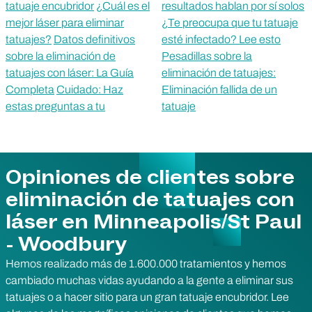
tatuaje encubridor
¿Cuál es el
resultados hablan por sí solos
mejor láser para eliminar
¿Te preocupa que tu tatuaje
tatuajes?
Datos definitivos
esté infectado? Lee esto
sobre la eliminación de
Pesadillas sobre la
tatuajes con láser: La Guía
eliminación de tatuajes:
Completa
Cuidado: Haz
Eliminación fallida de un
estas preguntas a tu
tatuaje
Opiniones de clientes sobre
eliminación de tatuajes con
láser en Minneapolis/St Paul
- Woodbury
Hemos realizado más de 1.600.000 tratamientos y hemos
cambiado muchas vidas ayudando a la gente a eliminar sus
tatuajes o a hacer sitio para un gran tatuaje encubridor. Lee