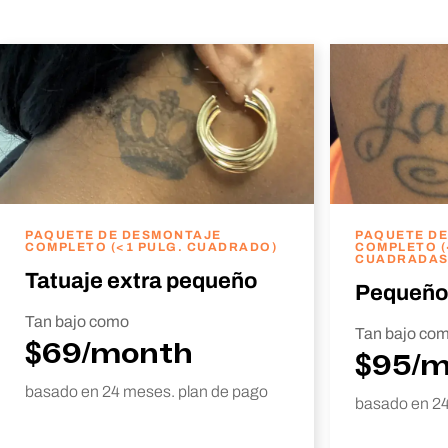
PAQUETE DE DESMONTAJE
PAQUETE D
COMPLETO (<1 PULG. CUADRADO)
COMPLETO (
CUADRADAS
Tatuaje extra pequeño
Pequeño
Tan bajo como
Tan bajo co
$69/month
$95/
basado en 24 meses. plan de pago
basado en 24