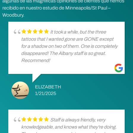
algunas de las magníficas opiniones de clientes que hemos
recibido en nuestro estudio de Minneapolis/St Paul –
Woodbury.
It took a while, but the three
tattoos that I wanted gone are GONE except
for a shadow on two of them. One is completely
disappeared! The Albany staff is so great.
Recommend!
ELIZABETH
1/21/2025
Staff is always friendly, very
knowledgeable, and knows what they're doing.