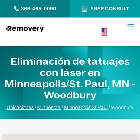
866-465-0090
FREE CONSULT
Saltar al contenido
Alter
USA –
Español
Eliminación de tatuajes
con láser en
Minneapolis/St. Paul, MN -
Woodbury
Ubicaciones
/
Minnesota
/
Minneapolis St Paul
/
Woodbury