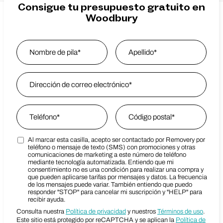
Consigue tu presupuesto gratuito en
Woodbury
Name
*
Nombre
Email Address
*
Last Name
Phone
*
Zip Code
*
Al marcar esta casilla, acepto ser contactado por Removery por
Marketing SMS Consent Terms
Zip Code
teléfono o mensaje de texto (SMS) con promociones y otras
comunicaciones de marketing a este número de teléfono
mediante tecnología automatizada. Entiendo que mi
consentimiento no es una condición para realizar una compra y
que pueden aplicarse tarifas por mensajes y datos. La frecuencia
de los mensajes puede variar. También entiendo que puedo
responder "STOP" para cancelar mi suscripción y "HELP" para
recibir ayuda.
Consulta nuestra
Política de privacidad
y nuestros
Términos de uso
.
Este sitio está protegido por reCAPTCHA y se aplican la
Política de