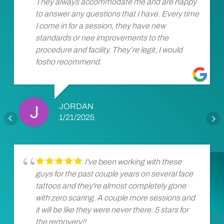
They always accommodate me and are happy
to answer any questions that I have. Every time
I come in for a session, they have new
standards or nee improvements to the
procedure and facility. They’re legit, I would
fosho recommend.
JORDAN
1/21/2025
I've been working with these
guys for the past couple years on several face
tattoos and they're almost completely gone
with zero scaring. A couple more sessions and
it will be like they were never there. 5 stars for
the removery!!