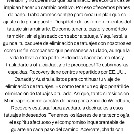
inversión, y no queremos que las limitaciones económicas te
impidan hacer un cambio positivo. Por eso ofrecemos planes
de pago. Trabajaremos contigo para crear un plan que se
ajuste a tu presupuesto. Despídete de los remordimientos del
tatuaje sin arruinarte. Es como tener tu pastel y comértelo
también, sin el glaseado con sabor a tatuaje. Y aquí está la
guinda: tu paquete de eliminación de tatuajes con nosotros es
como un fiel compañero que permanece a tu lado, aunque la
vida te lleve a otra parte. Si decides hacer las maletas y
trasladarte a otra ciudad, ¡no te preocupes! Te cubrimos las
espaldas. Recovery tiene centros repartidos por EE.UU.,
Canadá y Australia, listos para continuar tu viaje de
eliminación de tatuajes. Es como tener un equipo portátil de
eliminación de tatuajes a tu lado. Así que, tanto si resides en
Minneapolis como si estás de paso por la zona de Woodbury,
Recovery está aquí para ayudarte a decir adiós a esos
tatuajes indeseados. Tenemos los láseres de alta tecnología,
el espíritu afectuoso y el compromiso inquebrantable de
guiarte en cada paso del camino. Acércate, charla con