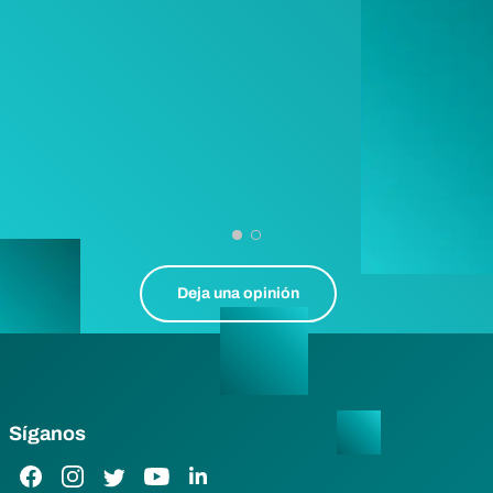
Deja una opinión
Síganos
Enlace de Facebook
Enlace de Instagram
Enlace de Twitter
Enlace de YouTube
Enlace de LinkedIn