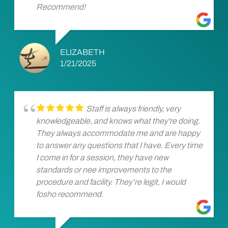
Recommend!
ELIZABETH
1/21/2025
Staff is always friendly, very
knowledgeable, and knows what they're doing.
They always accommodate me and are happy
to answer any questions that I have. Every time
I come in for a session, they have new
standards or nee improvements to the
procedure and facility. They’re legit, I would
fosho recommend.