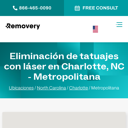
866-465-0090
FREE CONSULT
Saltar al contenido
Alter
USA –
Español
Eliminación de tatuajes
con láser en Charlotte, NC
- Metropolitana
Ubicaciones
/
North Carolina
/
Charlotte
/
Metropolitana