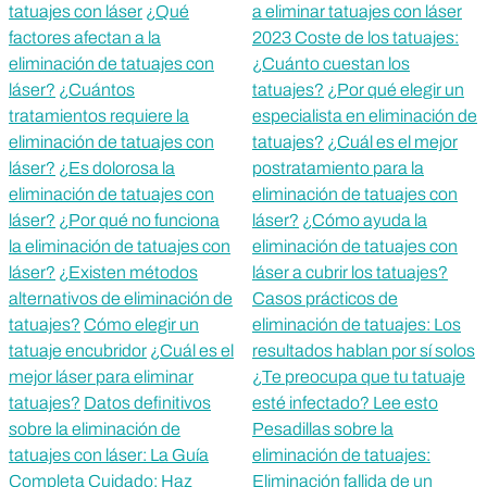
tatuajes con láser
¿Qué
a eliminar tatuajes con láser
factores afectan a la
2023 Coste de los tatuajes:
eliminación de tatuajes con
¿Cuánto cuestan los
láser?
¿Cuántos
tatuajes?
¿Por qué elegir un
tratamientos requiere la
especialista en eliminación de
eliminación de tatuajes con
tatuajes?
¿Cuál es el mejor
láser?
¿Es dolorosa la
postratamiento para la
eliminación de tatuajes con
eliminación de tatuajes con
láser?
¿Por qué no funciona
láser?
¿Cómo ayuda la
la eliminación de tatuajes con
eliminación de tatuajes con
láser?
¿Existen métodos
láser a cubrir los tatuajes?
alternativos de eliminación de
Casos prácticos de
tatuajes?
Cómo elegir un
eliminación de tatuajes: Los
tatuaje encubridor
¿Cuál es el
resultados hablan por sí solos
mejor láser para eliminar
¿Te preocupa que tu tatuaje
tatuajes?
Datos definitivos
esté infectado? Lee esto
sobre la eliminación de
Pesadillas sobre la
tatuajes con láser: La Guía
eliminación de tatuajes:
Completa
Cuidado: Haz
Eliminación fallida de un