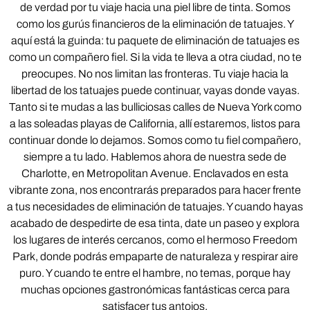
de verdad por tu viaje hacia una piel libre de tinta. Somos
como los gurús financieros de la eliminación de tatuajes. Y
aquí está la guinda: tu paquete de eliminación de tatuajes es
como un compañero fiel. Si la vida te lleva a otra ciudad, no te
preocupes. No nos limitan las fronteras. Tu viaje hacia la
libertad de los tatuajes puede continuar, vayas donde vayas.
Tanto si te mudas a las bulliciosas calles de Nueva York como
a las soleadas playas de California, allí estaremos, listos para
continuar donde lo dejamos. Somos como tu fiel compañero,
siempre a tu lado. Hablemos ahora de nuestra sede de
Charlotte, en Metropolitan Avenue. Enclavados en esta
vibrante zona, nos encontrarás preparados para hacer frente
a tus necesidades de eliminación de tatuajes. Y cuando hayas
acabado de despedirte de esa tinta, date un paseo y explora
los lugares de interés cercanos, como el hermoso Freedom
Park, donde podrás empaparte de naturaleza y respirar aire
puro. Y cuando te entre el hambre, no temas, porque hay
muchas opciones gastronómicas fantásticas cerca para
satisfacer tus antojos.