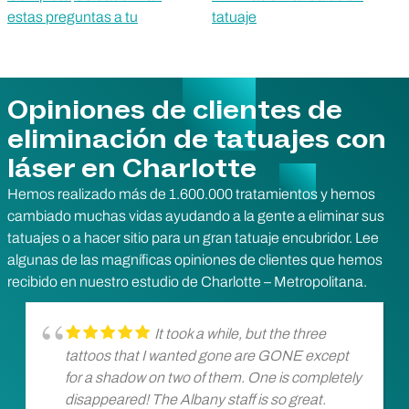
estas preguntas a tu
tatuaje
Opiniones de clientes de
eliminación de tatuajes con
láser en Charlotte
Hemos realizado más de 1.600.000 tratamientos y hemos
cambiado muchas vidas ayudando a la gente a eliminar sus
tatuajes o a hacer sitio para un gran tatuaje encubridor. Lee
algunas de las magníficas opiniones de clientes que hemos
recibido en nuestro estudio de Charlotte – Metropolitana.
It took a while, but the three
tattoos that I wanted gone are GONE except
for a shadow on two of them. One is completely
disappeared! The Albany staff is so great.