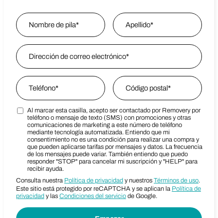
Name
*
Nombre
Email Address
*
Last Name
Phone
*
Zip Code
*
Al marcar esta casilla, acepto ser contactado por Removery por
Marketing SMS Consent Terms
Zip Code
teléfono o mensaje de texto (SMS) con promociones y otras
comunicaciones de marketing a este número de teléfono
mediante tecnología automatizada. Entiendo que mi
consentimiento no es una condición para realizar una compra y
que pueden aplicarse tarifas por mensajes y datos. La frecuencia
de los mensajes puede variar. También entiendo que puedo
responder "STOP" para cancelar mi suscripción y "HELP" para
recibir ayuda.
Consulta nuestra
Política de privacidad
y nuestros
Términos de uso
.
Este sitio está protegido por reCAPTCHA y se aplican la
Política de
privacidad
y las
Condiciones del servicio
de Google.