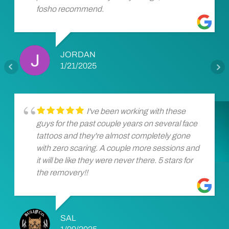
fosho recommend.
JORDAN
1/21/2025
I've been working with these
guys for the past couple years on several face
tattoos and they're almost completely gone
with zero scaring. A couple more sessions and
it will be like they were never there. 5 stars for
the removery!!
SAL