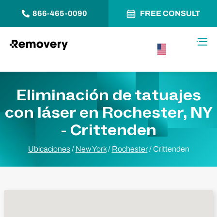
866-465-0090
FREE CONSULT
Saltar al contenido
Alter
USA –
Español
Eliminación de tatuajes
con láser en Rochester, NY
- Crittenden
Ubicaciones
/
New York
/
Rochester
/
Crittenden