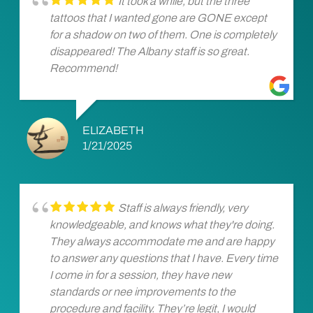
It took a while, but the three
tattoos that I wanted gone are GONE except
for a shadow on two of them. One is completely
disappeared! The Albany staff is so great.
Recommend!
ELIZABETH
1/21/2025
Staff is always friendly, very
knowledgeable, and knows what they're doing.
They always accommodate me and are happy
to answer any questions that I have. Every time
I come in for a session, they have new
standards or nee improvements to the
procedure and facility. They’re legit, I would