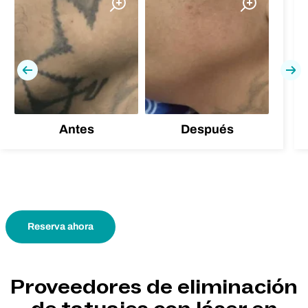
Previa
Pró
Antes
Después
Reserva ahora
Proveedores de eliminación