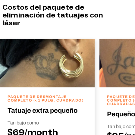
Costos del paquete de
eliminación de tatuajes con
láser
PAQUETE DE DESMONTAJE
PAQUETE D
COMPLETO (<1 PULG. CUADRADO)
COMPLETO (
CUADRADAS
Tatuaje extra pequeño
Pequeño
Tan bajo como
Tan bajo co
$69/month