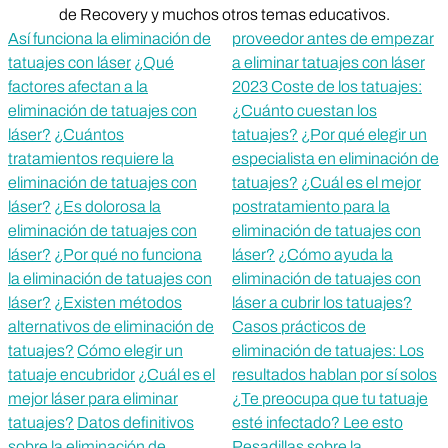
de Recovery y muchos otros temas educativos.
Así funciona la eliminación de
proveedor antes de empezar
tatuajes con láser
¿Qué
a eliminar tatuajes con láser
factores afectan a la
2023 Coste de los tatuajes:
eliminación de tatuajes con
¿Cuánto cuestan los
láser?
¿Cuántos
tatuajes?
¿Por qué elegir un
tratamientos requiere la
especialista en eliminación de
eliminación de tatuajes con
tatuajes?
¿Cuál es el mejor
láser?
¿Es dolorosa la
postratamiento para la
eliminación de tatuajes con
eliminación de tatuajes con
láser?
¿Por qué no funciona
láser?
¿Cómo ayuda la
la eliminación de tatuajes con
eliminación de tatuajes con
láser?
¿Existen métodos
láser a cubrir los tatuajes?
alternativos de eliminación de
Casos prácticos de
tatuajes?
Cómo elegir un
eliminación de tatuajes: Los
tatuaje encubridor
¿Cuál es el
resultados hablan por sí solos
mejor láser para eliminar
¿Te preocupa que tu tatuaje
tatuajes?
Datos definitivos
esté infectado? Lee esto
sobre la eliminación de
Pesadillas sobre la