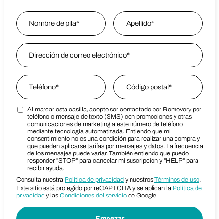
Name
*
Nombre
Email Address
*
Last Name
Phone
*
Zip Code
*
Al marcar esta casilla, acepto ser contactado por Removery por
Marketing SMS Consent Terms
Zip Code
teléfono o mensaje de texto (SMS) con promociones y otras
comunicaciones de marketing a este número de teléfono
mediante tecnología automatizada. Entiendo que mi
consentimiento no es una condición para realizar una compra y
que pueden aplicarse tarifas por mensajes y datos. La frecuencia
de los mensajes puede variar. También entiendo que puedo
responder "STOP" para cancelar mi suscripción y "HELP" para
recibir ayuda.
Consulta nuestra
Política de privacidad
y nuestros
Términos de uso
.
Este sitio está protegido por reCAPTCHA y se aplican la
Política de
privacidad
y las
Condiciones del servicio
de Google.