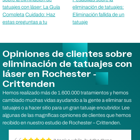
tatuajes con láser: La Guía
eliminación de tatuajes:
Completa
Cuidado: Haz
Eliminación fallida de un
estas preguntas a tu
tatuaje
Opiniones de clientes sobre
eliminación de tatuajes con
láser en Rochester -
Crittenden
Hemos realizado más de 1.600.000 tratamientos y hemos
cambiado muchas vidas ayudando a la gente a eliminar sus
tatuajes o a hacer sitio para un gran tatuaje encubridor. Lee
algunas de las magníficas opiniones de clientes que hemos
recibido en nuestro estudio de Rochester – Crittenden.