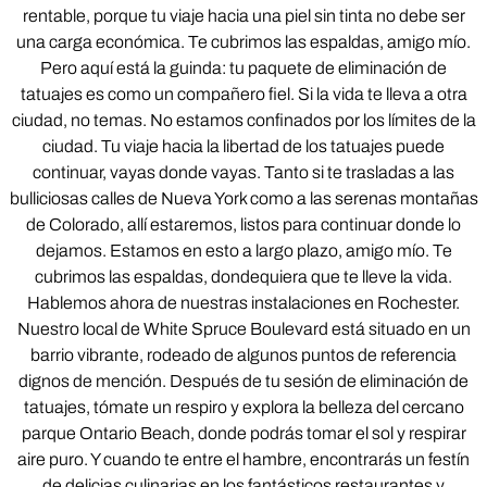
rentable, porque tu viaje hacia una piel sin tinta no debe ser
una carga económica. Te cubrimos las espaldas, amigo mío.
Pero aquí está la guinda: tu paquete de eliminación de
tatuajes es como un compañero fiel. Si la vida te lleva a otra
ciudad, no temas. No estamos confinados por los límites de la
ciudad. Tu viaje hacia la libertad de los tatuajes puede
continuar, vayas donde vayas. Tanto si te trasladas a las
bulliciosas calles de Nueva York como a las serenas montañas
de Colorado, allí estaremos, listos para continuar donde lo
dejamos. Estamos en esto a largo plazo, amigo mío. Te
cubrimos las espaldas, dondequiera que te lleve la vida.
Hablemos ahora de nuestras instalaciones en Rochester.
Nuestro local de White Spruce Boulevard está situado en un
barrio vibrante, rodeado de algunos puntos de referencia
dignos de mención. Después de tu sesión de eliminación de
tatuajes, tómate un respiro y explora la belleza del cercano
parque Ontario Beach, donde podrás tomar el sol y respirar
aire puro. Y cuando te entre el hambre, encontrarás un festín
de delicias culinarias en los fantásticos restaurantes y