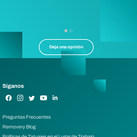
Deja una opinión
Síganos
Enlace de Facebook
Enlace de Instagram
Enlace de Twitter
Enlace de YouTube
Enlace de LinkedIn
Preguntas Frecuentes
Removery Blog
Políticas de Tatuajes en el Lugar de Trabajo