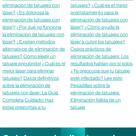
eliminación de tatuajes con
tatuajes?
¿Cuál es el mejor
láser?
¿Es dolorosa la
postratamiento para la
eliminación de tatuajes con
eliminación de tatuajes con
láser?
¿Por qué no funciona
láser?
¿Cómo ayuda la
la eliminación de tatuajes con
eliminación de tatuajes con
láser?
¿Existen métodos
láser a cubrir los tatuajes?
alternativos de eliminación de
Casos prácticos de
tatuajes?
Cómo elegir un
eliminación de tatuajes: Los
tatuaje encubridor
¿Cuál es el
resultados hablan por sí solos
mejor láser para eliminar
¿Te preocupa que tu tatuaje
tatuajes?
Datos definitivos
esté infectado? Lee esto
sobre la eliminación de
Pesadillas sobre la
tatuajes con láser: La Guía
eliminación de tatuajes:
Completa
Cuidado: Haz
Eliminación fallida de un
estas preguntas a tu
tatuaje