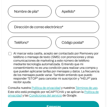
Name
*
Nombre
Email Address
*
Last Name
Phone
*
Zip Code
*
Al marcar esta casilla, acepto ser contactado por Removery por
Marketing SMS Consent Terms
Zip Code
teléfono o mensaje de texto (SMS) con promociones y otras
comunicaciones de marketing a este número de teléfono
mediante tecnología automatizada. Entiendo que mi
consentimiento no es una condición para realizar una compra y
que pueden aplicarse tarifas por mensajes y datos. La frecuencia
de los mensajes puede variar. También entiendo que puedo
responder "STOP" para cancelar mi suscripción y "HELP" para
recibir ayuda.
Consulta nuestra
Política de privacidad
y nuestros
Términos de uso
.
Este sitio está protegido por reCAPTCHA y se aplican la
Política de
privacidad
y las
Condiciones del servicio
de Google.