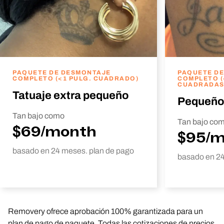
PAQUETE DE DESMONTAJE
PAQUETE D
COMPLETO (<1 PULG. CUADRADO)
COMPLETO (
CUADRADAS
Tatuaje extra pequeño
Pequeño
Tan bajo como
Tan bajo co
$69/month
$95/
basado en 24 meses. plan de pago
basado en 24
Removery ofrece aprobación 100% garantizada para un
plan de pago de paquete. Todas las cotizaciones de precios