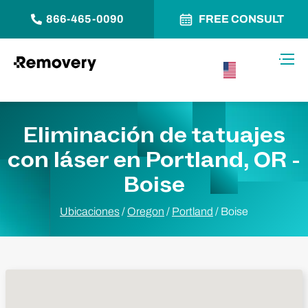
866-465-0090
FREE CONSULT
Saltar al contenido
Alter
USA –
Español
Eliminación de tatuajes
con láser en Portland, OR -
Boise
Ubicaciones
/
Oregon
/
Portland
/
Boise