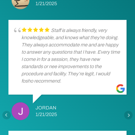
1/21/2025
Staff is always friendly, very
knowledgeable, and knows what they're doing.
They always accommodate me and are happy
to answer any questions that I have. Every time
I come in for a session, they have new
standards or nee improvements to the
procedure and facility. They’re legit, I would
fosho recommend.
JORDAN
1/21/2025