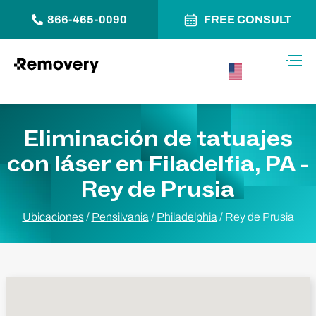
866-465-0090
FREE CONSULT
Saltar al contenido
Alter
USA –
Español
Eliminación de tatuajes
con láser en Filadelfia, PA -
Rey de Prusia
Ubicaciones
/
Pensilvania
/
Philadelphia
/
Rey de Prusia