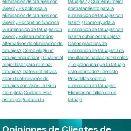
eliminación de tatuajes con
tatuajes?
¿Cuál es el mejor
láser?
¿Es dolorosa la
postratamiento para la
eliminación de tatuajes con
eliminación de tatuajes con
láser?
¿Por qué no funciona
láser?
¿Cómo ayuda la
la eliminación de tatuajes con
eliminación de tatuajes con
láser?
¿Existen métodos
láser a cubrir los tatuajes?
alternativos de eliminación de
Casos prácticos de
tatuajes?
Cómo elegir un
eliminación de tatuajes: Los
tatuaje encubridor
¿Cuál es el
resultados hablan por sí solos
mejor láser para eliminar
¿Te preocupa que tu tatuaje
tatuajes?
Datos definitivos
esté infectado? Lee esto
sobre la eliminación de
Pesadillas sobre la
tatuajes con láser: La Guía
eliminación de tatuajes:
Completa
Cuidado: Haz
Eliminación fallida de un
estas preguntas a tu
tatuaje
Opiniones de Clientes de