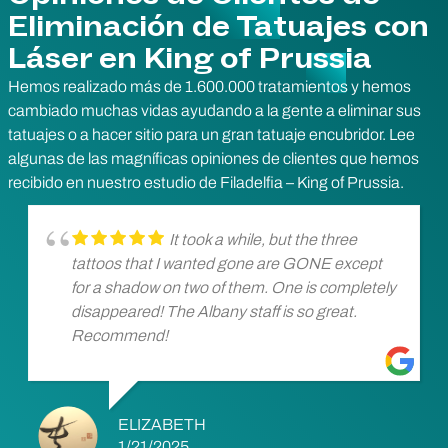
Eliminación de Tatuajes con
Láser en King of Prussia
Hemos realizado más de 1.600.000 tratamientos y hemos
cambiado muchas vidas ayudando a la gente a eliminar sus
tatuajes o a hacer sitio para un gran tatuaje encubridor. Lee
algunas de las magníficas opiniones de clientes que hemos
recibido en nuestro estudio de Filadelfia – King of Prussia.
It took a while, but the three
tattoos that I wanted gone are GONE except
for a shadow on two of them. One is completely
disappeared! The Albany staff is so great.
Recommend!
ELIZABETH
1/21/2025