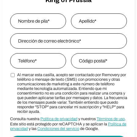
King of Prussia
Name
*
Nombre
Email Address
*
Last Name
Phone
*
Zip Code
*
Al marcar esta casilla, acepto ser contactado por Removery por
Marketing SMS Consent Terms
Zip Code
teléfono o mensaje de texto (SMS) con promociones y otras
comunicaciones de marketing a este número de teléfono
mediante tecnología automatizada. Entiendo que mi
consentimiento no es una condición para realizar una compra y
que pueden aplicarse tarifas por mensajes y datos. La frecuencia
de los mensajes puede variar. También entiendo que puedo
responder "STOP" para cancelar mi suscripción y "HELP" para
recibir ayuda.
Consulta nuestra
Política de privacidad
y nuestros
Términos de uso
.
Este sitio está protegido por reCAPTCHA y se aplican la
Política de
privacidad
y las
Condiciones del servicio
de Google.