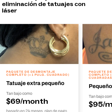
eliminación de tatuajes con
láser
PAQUETE DE DESMONTAJE
PAQUETE D
COMPLETO (<1 PULG. CUADRADO)
COMPLETO (
CUADRADAS
Tatuaje extra pequeño
Pequeño
Tan bajo como
Tan bajo co
$69/month
$95/
basado en 24 meses. plan de pago