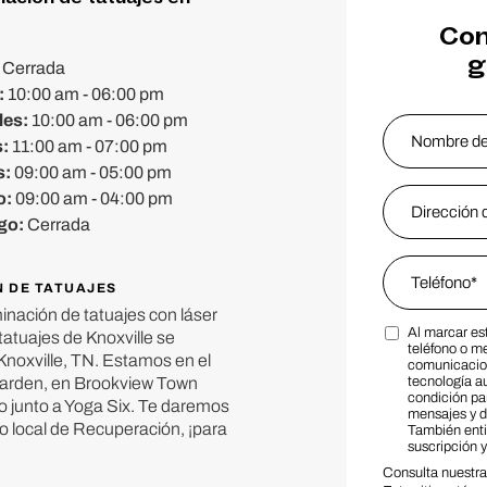
Con
g
:
Cerrada
:
10:00 am - 06:00 pm
les:
10:00 am - 06:00 pm
Name
*
s:
11:00 am - 07:00 pm
s:
09:00 am - 05:00 pm
Nombre
Email Addres
o:
09:00 am - 04:00 pm
go:
Cerrada
Phone
*
N DE TATUAJES
inación de tatuajes con láser
Al marcar es
tatuajes de Knoxville se
Marketing S
teléfono o m
noxville, TN. Estamos en el
comunicacion
Bearden, en Brookview Town
tecnología a
condición par
o junto a Yoga Six. Te daremos
mensajes y d
ro local de Recuperación, ¡para
También ent
suscripción 
Consulta nuestr