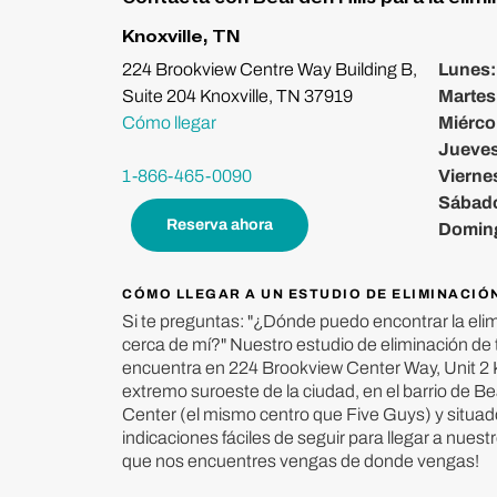
Knoxville, TN
224 Brookview Centre Way Building B,
Lunes
Suite 204 Knoxville, TN 37919
Martes
Cómo llegar
Miérco
Jueve
1-866-465-0090
Vierne
Sábad
Reserva ahora
Domin
CÓMO LLEGAR A UN ESTUDIO DE ELIMINACIÓ
Si te preguntas: "¿Dónde puedo encontrar la elim
cerca de mí?" Nuestro estudio de eliminación de 
encuentra en 224 Brookview Center Way, Unit 2 K
extremo suroeste de la ciudad, en el barrio de 
Center (el mismo centro que Five Guys) y situad
indicaciones fáciles de seguir para llegar a nuest
que nos encuentres vengas de donde vengas!