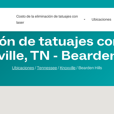
Costo de la eliminación de tatuajes con
Ubicaciones
laser
ón de tatuajes co
ille, TN - Bearden
Ubicaciones
/
Tennessee
/
Knoxville
/
Bearden Hills