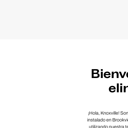
Bienv
eli
¡Hola, Knoxville! S
instalado en Brookv
utilizando nuestra 