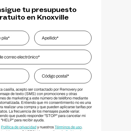
sigue tu presupuesto
ratuito en Knoxville
s
*
Last Name
Zip Code
*
ta casilla, acepto ser contactado por Removery por
MS Consent Terms
Zip Code
ensaje de texto (SMS) con promociones y otras
es de marketing a este número de teléfono mediante
utomatizada. Entiendo que mi consentimiento no es una
a realizar una compra y que pueden aplicarse tarifas por
atos. La frecuencia de los mensajes puede variar.
iendo que puedo responder "STOP" para cancelar mi
y "HELP" para recibir ayuda.
a
Política de privacidad
y nuestros
Términos de uso
.