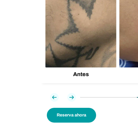
,6
éxito,
 tuyo
Antes
Previa
Próxima
Reserva ahora