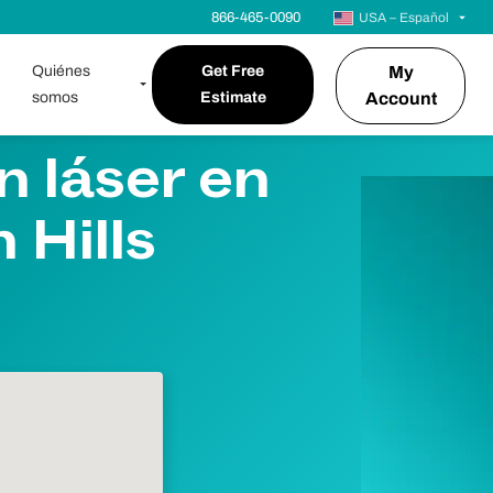
866-465-0090
USA – Español
Quiénes
Get Free
My
somos
Estimate
Account
n láser en
 Hills