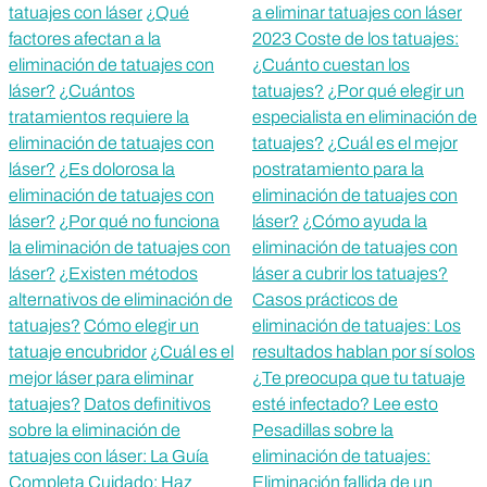
tatuajes con láser
¿Qué
a eliminar tatuajes con láser
factores afectan a la
2023 Coste de los tatuajes:
eliminación de tatuajes con
¿Cuánto cuestan los
láser?
¿Cuántos
tatuajes?
¿Por qué elegir un
tratamientos requiere la
especialista en eliminación de
eliminación de tatuajes con
tatuajes?
¿Cuál es el mejor
láser?
¿Es dolorosa la
postratamiento para la
eliminación de tatuajes con
eliminación de tatuajes con
láser?
¿Por qué no funciona
láser?
¿Cómo ayuda la
la eliminación de tatuajes con
eliminación de tatuajes con
láser?
¿Existen métodos
láser a cubrir los tatuajes?
alternativos de eliminación de
Casos prácticos de
tatuajes?
Cómo elegir un
eliminación de tatuajes: Los
tatuaje encubridor
¿Cuál es el
resultados hablan por sí solos
mejor láser para eliminar
¿Te preocupa que tu tatuaje
tatuajes?
Datos definitivos
esté infectado? Lee esto
sobre la eliminación de
Pesadillas sobre la
tatuajes con láser: La Guía
eliminación de tatuajes:
Completa
Cuidado: Haz
Eliminación fallida de un