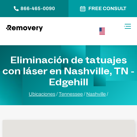
866-465-0090
FREE CONSULT
Saltar al contenido
Alter
USA –
Español
Eliminación de tatuajes
con láser en Nashville, TN -
Edgehill
Ubicaciones
/
Tennessee
/
Nashville
/