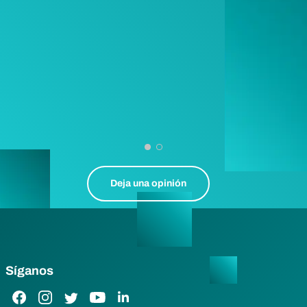
Deja una opinión
Síganos
Enlace de Facebook
Enlace de Instagram
Enlace de Twitter
Enlace de YouTube
Enlace de LinkedIn