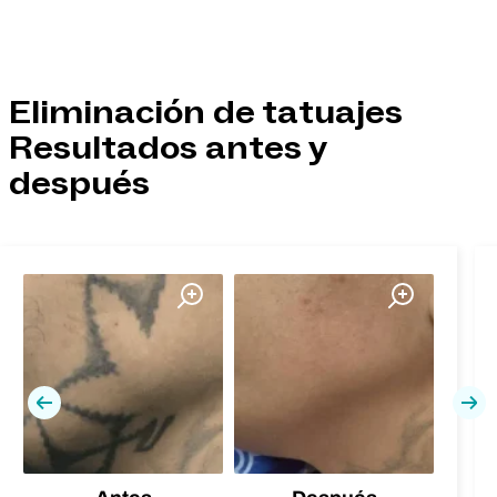
Eliminación de tatuajes
Resultados antes y
después
Previa
Pró