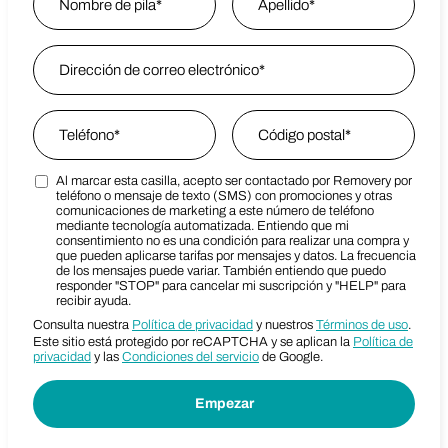
Nombre
Email Address
*
Last Name
Phone
*
Zip Code
*
Al marcar esta casilla, acepto ser contactado por Removery por
Marketing SMS Consent Terms
Zip Code
teléfono o mensaje de texto (SMS) con promociones y otras
comunicaciones de marketing a este número de teléfono
mediante tecnología automatizada. Entiendo que mi
consentimiento no es una condición para realizar una compra y
que pueden aplicarse tarifas por mensajes y datos. La frecuencia
de los mensajes puede variar. También entiendo que puedo
responder "STOP" para cancelar mi suscripción y "HELP" para
recibir ayuda.
Consulta nuestra
Política de privacidad
y nuestros
Términos de uso
.
Este sitio está protegido por reCAPTCHA y se aplican la
Política de
privacidad
y las
Condiciones del servicio
de Google.