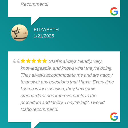
Recommend!
ELIZABETH
1/21/2025
Staff is always friendly, very
knowledgeable, and knows what they're doing.
They always accommodate me and are happy
to answer any questions that I have. Every time
I come in for a session, they have new
standards or nee improvements to the
procedure and facility. They’re legit, I would
fosho recommend.