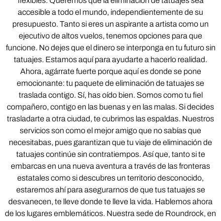
flexibles. Queremos que la eliminación de tatuajes sea
accesible a todo el mundo, independientemente de su
presupuesto. Tanto si eres un aspirante a artista como un
ejecutivo de altos vuelos, tenemos opciones para que
funcione. No dejes que el dinero se interponga en tu futuro sin
tatuajes. Estamos aquí para ayudarte a hacerlo realidad.
Ahora, agárrate fuerte porque aquí es donde se pone
emocionante: tu paquete de eliminación de tatuajes se
traslada contigo. Sí, has oído bien. Somos como tu fiel
compañero, contigo en las buenas y en las malas. Si decides
trasladarte a otra ciudad, te cubrimos las espaldas. Nuestros
servicios son como el mejor amigo que no sabías que
necesitabas, pues garantizan que tu viaje de eliminación de
tatuajes continúe sin contratiempos. Así que, tanto si te
embarcas en una nueva aventura a través de las fronteras
estatales como si descubres un territorio desconocido,
estaremos ahí para asegurarnos de que tus tatuajes se
desvanecen, te lleve donde te lleve la vida. Hablemos ahora
de los lugares emblemáticos. Nuestra sede de Roundrock, en