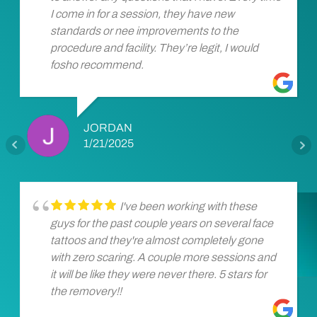
I come in for a session, they have new
standards or nee improvements to the
procedure and facility. They’re legit, I would
fosho recommend.
JORDAN
1/21/2025
I've been working with these
guys for the past couple years on several face
tattoos and they're almost completely gone
with zero scaring. A couple more sessions and
it will be like they were never there. 5 stars for
the removery!!