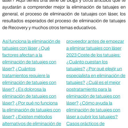
láser? Aquí tienes una serie de blogs y otros artículos que te
ayudarán a comprender mejor la eliminación de tatuajes en
general, el proceso de eliminación de tatuajes con láser, los
resultados esperados del proceso de eliminación de tatuajes
de Recovery y muchos otros temas educativos.
Así funciona la eliminación de
proveedor antes de empezar
tatuajes con láser
¿Qué
a eliminar tatuajes con láser
factores afectan a la
2023 Coste de los tatuajes:
eliminación de tatuajes con
¿Cuánto cuestan los
láser?
¿Cuántos
tatuajes?
¿Por qué elegir un
tratamientos requiere la
especialista en eliminación de
eliminación de tatuajes con
tatuajes?
¿Cuál es el mejor
láser?
¿Es dolorosa la
postratamiento para la
eliminación de tatuajes con
eliminación de tatuajes con
láser?
¿Por qué no funciona
láser?
¿Cómo ayuda la
la eliminación de tatuajes con
eliminación de tatuajes con
láser?
¿Existen métodos
láser a cubrir los tatuajes?
alternativos de eliminación de
Casos prácticos de