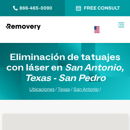
866-465-0090
FREE CONSULT
Saltar al contenido
Alter
USA –
Español
Eliminación de tatuajes
con láser en
San Antonio,
Texas - San Pedro
Ubicaciones
/
Texas
/
San Antonio
/