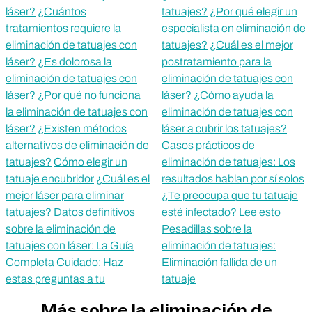
láser?
¿Cuántos
tatuajes?
¿Por qué elegir un
tratamientos requiere la
especialista en eliminación de
eliminación de tatuajes con
tatuajes?
¿Cuál es el mejor
láser?
¿Es dolorosa la
postratamiento para la
eliminación de tatuajes con
eliminación de tatuajes con
láser?
¿Por qué no funciona
láser?
¿Cómo ayuda la
la eliminación de tatuajes con
eliminación de tatuajes con
láser?
¿Existen métodos
láser a cubrir los tatuajes?
alternativos de eliminación de
Casos prácticos de
tatuajes?
Cómo elegir un
eliminación de tatuajes: Los
tatuaje encubridor
¿Cuál es el
resultados hablan por sí solos
mejor láser para eliminar
¿Te preocupa que tu tatuaje
tatuajes?
Datos definitivos
esté infectado? Lee esto
sobre la eliminación de
Pesadillas sobre la
tatuajes con láser: La Guía
eliminación de tatuajes:
Completa
Cuidado: Haz
Eliminación fallida de un
estas preguntas a tu
tatuaje
Más sobre la eliminación de