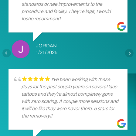
standards or nee improvements to the
procedure and facility. They’re legit, I would
fosho recommend.
JORDAN
1/21/2025
I've been working with these
guys for the past couple years on several face
tattoos and they're almost completely gone
with zero scaring. A couple more sessions and
it will be like they were never there. 5 stars for
the removery!!