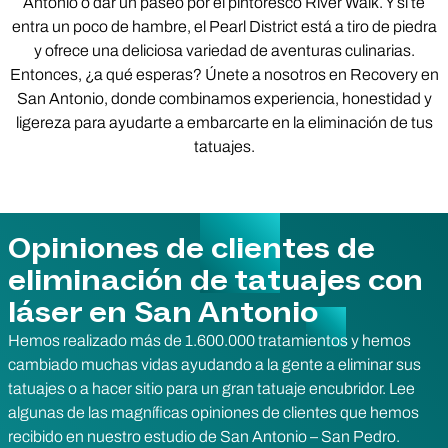
Antonio o dar un paseo por el pintoresco River Walk. Y si te
entra un poco de hambre, el Pearl District está a tiro de piedra
y ofrece una deliciosa variedad de aventuras culinarias.
Entonces, ¿a qué esperas? Únete a nosotros en Recovery en
San Antonio, donde combinamos experiencia, honestidad y
ligereza para ayudarte a embarcarte en la eliminación de tus
tatuajes.
Opiniones de clientes de
eliminación de tatuajes con
láser en San Antonio
Hemos realizado más de 1.600.000 tratamientos y hemos
cambiado muchas vidas ayudando a la gente a eliminar sus
tatuajes o a hacer sitio para un gran tatuaje encubridor. Lee
algunas de las magníficas opiniones de clientes que hemos
recibido en nuestro estudio de San Antonio – San Pedro.