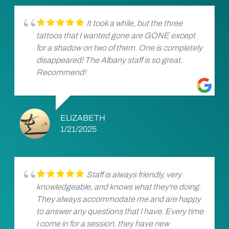
It took a while, but the three
tattoos that I wanted gone are GONE except
for a shadow on two of them. One is completely
disappeared! The Albany staff is so great.
Recommend!
ELIZABETH
1/21/2025
Staff is always friendly, very
knowledgeable, and knows what they're doing.
They always accommodate me and are happy
to answer any questions that I have. Every time
I come in for a session, they have new