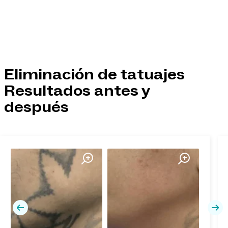
Eliminación de tatuajes
Resultados antes y
después
Previa
Pró