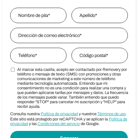
Name
*
Nombre
Email Address
*
Last Name
Phone
*
Zip Code
*
Al marcar esta casilla, acepto ser contactado por Removery por
Marketing SMS Consent Terms
Zip Code
teléfono o mensaje de texto (SMS) con promociones y otras
comunicaciones de marketing a este número de teléfono
mediante tecnología automatizada. Entiendo que mi
consentimiento no es una condición para realizar una compra y
que pueden aplicarse tarifas por mensajes y datos. La frecuencia
de los mensajes puede variar. También entiendo que puedo
responder "STOP" para cancelar mi suscripción y "HELP" para
recibir ayuda.
Consulta nuestra
Política de privacidad
y nuestros
Términos de uso
.
Este sitio está protegido por reCAPTCHA y se aplican la
Política de
privacidad
y las
Condiciones del servicio
de Google.