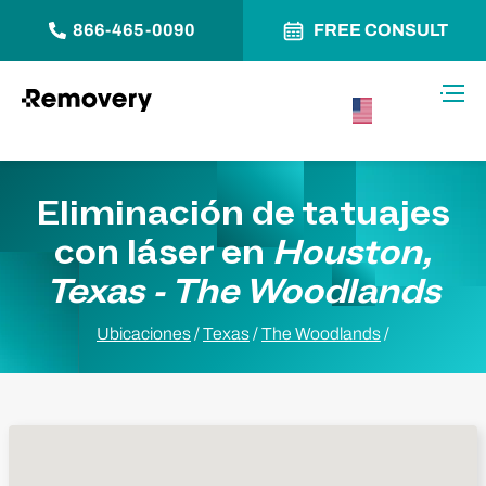
866-465-0090
FREE CONSULT
Saltar al contenido
Alter
USA –
Español
Eliminación de tatuajes
con láser en
Houston,
Texas - The Woodlands
Ubicaciones
/
Texas
/
The Woodlands
/