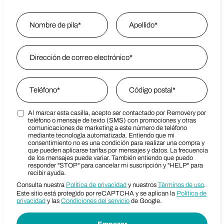
Name
*
Nombre
Email Address
*
Last Name
Phone
*
Zip Code
*
Al marcar esta casilla, acepto ser contactado por Removery por
Marketing SMS Consent Terms
Zip Code
teléfono o mensaje de texto (SMS) con promociones y otras
comunicaciones de marketing a este número de teléfono
mediante tecnología automatizada. Entiendo que mi
consentimiento no es una condición para realizar una compra y
que pueden aplicarse tarifas por mensajes y datos. La frecuencia
de los mensajes puede variar. También entiendo que puedo
responder "STOP" para cancelar mi suscripción y "HELP" para
recibir ayuda.
Consulta nuestra
Política de privacidad
y nuestros
Términos de uso
.
Este sitio está protegido por reCAPTCHA y se aplican la
Política de
privacidad
y las
Condiciones del servicio
de Google.