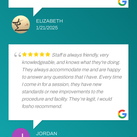
ELIZABETH
1/21/2025
Staff is always friendly, very
knowledgeable, and knows what they're doing.
They always accommodate me and are happy
to answer any questions that I have. Every time
I come in for a session, they have new
standards or nee improvements to the
procedure and facility. They’re legit, I would
fosho recommend.
JORDAN