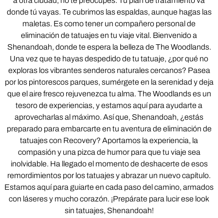
a otra ciudad, no te preocupes. Tu plan de tratamiento va
donde tú vayas. Te cubrimos las espaldas, aunque hagas las
maletas. Es como tener un compañero personal de
eliminación de tatuajes en tu viaje vital. Bienvenido a
Shenandoah, donde te espera la belleza de The Woodlands.
Una vez que te hayas despedido de tu tatuaje, ¿por qué no
exploras los vibrantes senderos naturales cercanos? Pasea
por los pintorescos parques, sumérgete en la serenidad y deja
que el aire fresco rejuvenezca tu alma. The Woodlands es un
tesoro de experiencias, y estamos aquí para ayudarte a
aprovecharlas al máximo. Así que, Shenandoah, ¿estás
preparado para embarcarte en tu aventura de eliminación de
tatuajes con Recovery? Aportamos la experiencia, la
compasión y una pizca de humor para que tu viaje sea
inolvidable. Ha llegado el momento de deshacerte de esos
remordimientos por los tatuajes y abrazar un nuevo capítulo.
Estamos aquí para guiarte en cada paso del camino, armados
con láseres y mucho corazón. ¡Prepárate para lucir ese look
sin tatuajes, Shenandoah!