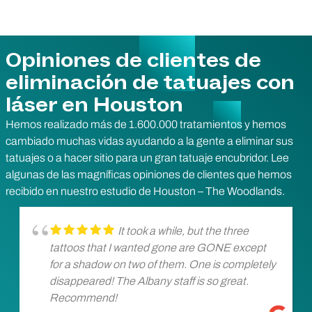
Opiniones de clientes de
eliminación de tatuajes con
láser en Houston
Hemos realizado más de 1.600.000 tratamientos y hemos
cambiado muchas vidas ayudando a la gente a eliminar sus
tatuajes o a hacer sitio para un gran tatuaje encubridor. Lee
algunas de las magníficas opiniones de clientes que hemos
recibido en nuestro estudio de Houston – The Woodlands.
It took a while, but the three
tattoos that I wanted gone are GONE except
for a shadow on two of them. One is completely
disappeared! The Albany staff is so great.
Recommend!