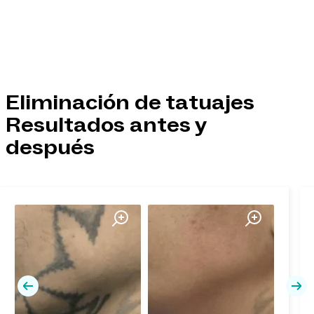
Eliminación de tatuajes
Resultados antes y
después
Previa
Pró