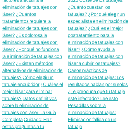
factores afectan a la
2023 Coste de los tatuajes:
eliminación de tatuajes con
¿Cuánto cuestan los
láser?
¿Cuántos
tatuajes?
¿Por qué elegir un
tratamientos requiere la
especialista en eliminación de
eliminación de tatuajes con
tatuajes?
¿Cuál es el mejor
láser?
¿Es dolorosa la
postratamiento para la
eliminación de tatuajes con
eliminación de tatuajes con
láser?
¿Por qué no funciona
láser?
¿Cómo ayuda la
la eliminación de tatuajes con
eliminación de tatuajes con
láser?
¿Existen métodos
láser a cubrir los tatuajes?
alternativos de eliminación de
Casos prácticos de
tatuajes?
Cómo elegir un
eliminación de tatuajes: Los
tatuaje encubridor
¿Cuál es el
resultados hablan por sí solos
mejor láser para eliminar
¿Te preocupa que tu tatuaje
tatuajes?
Datos definitivos
esté infectado? Lee esto
sobre la eliminación de
Pesadillas sobre la
tatuajes con láser: La Guía
eliminación de tatuajes:
Completa
Cuidado: Haz
Eliminación fallida de un
estas preguntas a tu
tatuaje