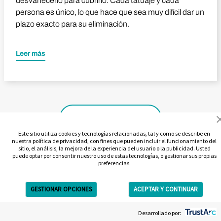
desvanecerlo para cubrirlo. Cada tatuaje y cada
persona es único, lo que hace que sea muy difícil dar un
plazo exacto para su eliminación.
Leer más
Ver todos los vídeos
Este sitio utiliza cookies y tecnologías relacionadas, tal y como se describe en
nuestra política de privacidad, con fines que pueden incluir el funcionamiento del
sitio, el análisis, la mejora de la experiencia del usuario o la publicidad. Usted
puede optar por consentir nuestro uso de estas tecnologías, o gestionar sus propias
preferencias.
GESTIONAR OPCIONES
ACEPTAR Y CONTINUAR
Get Free Estimate
Desarrollado por: