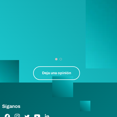
Deja una opinión
Síganos
Enlace de Facebook
Enlace de Instagram
Enlace de Twitter
Enlace de YouTube
Enlace de LinkedIn