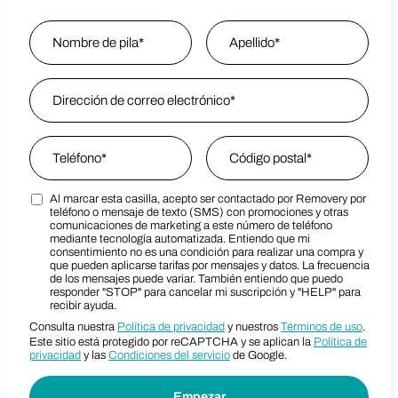
Name
*
Nombre
Email Address
*
Last Name
Phone
*
Zip Code
*
Al marcar esta casilla, acepto ser contactado por Removery por
Marketing SMS Consent Terms
Zip Code
teléfono o mensaje de texto (SMS) con promociones y otras
comunicaciones de marketing a este número de teléfono
mediante tecnología automatizada. Entiendo que mi
consentimiento no es una condición para realizar una compra y
que pueden aplicarse tarifas por mensajes y datos. La frecuencia
de los mensajes puede variar. También entiendo que puedo
responder "STOP" para cancelar mi suscripción y "HELP" para
recibir ayuda.
Consulta nuestra
Política de privacidad
y nuestros
Términos de uso
.
Este sitio está protegido por reCAPTCHA y se aplican la
Política de
privacidad
y las
Condiciones del servicio
de Google.