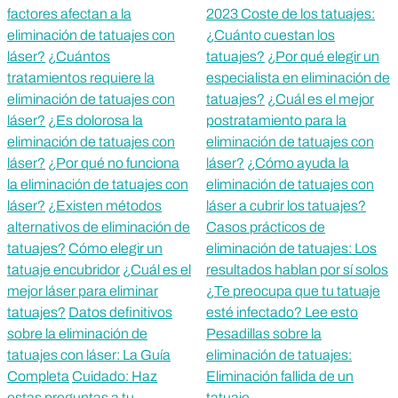
factores afectan a la
2023 Coste de los tatuajes:
eliminación de tatuajes con
¿Cuánto cuestan los
láser?
¿Cuántos
tatuajes?
¿Por qué elegir un
tratamientos requiere la
especialista en eliminación de
eliminación de tatuajes con
tatuajes?
¿Cuál es el mejor
láser?
¿Es dolorosa la
postratamiento para la
eliminación de tatuajes con
eliminación de tatuajes con
láser?
¿Por qué no funciona
láser?
¿Cómo ayuda la
la eliminación de tatuajes con
eliminación de tatuajes con
láser?
¿Existen métodos
láser a cubrir los tatuajes?
alternativos de eliminación de
Casos prácticos de
tatuajes?
Cómo elegir un
eliminación de tatuajes: Los
tatuaje encubridor
¿Cuál es el
resultados hablan por sí solos
mejor láser para eliminar
¿Te preocupa que tu tatuaje
tatuajes?
Datos definitivos
esté infectado? Lee esto
sobre la eliminación de
Pesadillas sobre la
tatuajes con láser: La Guía
eliminación de tatuajes:
Completa
Cuidado: Haz
Eliminación fallida de un
estas preguntas a tu
tatuaje