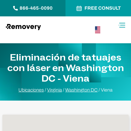
866-465-0090
FREE CONSULT
Saltar al contenido
Alter
USA –
Español
Eliminación de tatuajes
con láser en Washington
DC - Viena
Ubicaciones
/
Virginia
/
Washington DC
/
Viena