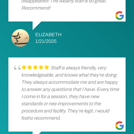
disappeared! The Albany staff is so great.
Recommend!
ELIZABETH
1/21/2025
Staff is always friendly, very
knowledgeable, and knows what they're doing.
They always accommodate me and are happy
to answer any questions that I have. Every time
I come in for a session, they have new
standards or nee improvements to the
procedure and facility. They’re legit, I would
fosho recommend.