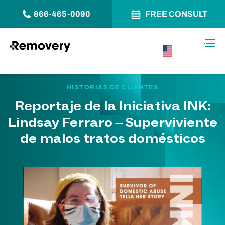
866-465-0090
FREE CONSULT
Saltar al contenido
Alter
USA –
Español
HISTORIAS DE CLIENTES
Reportaje de la Iniciativa INK:
Lindsay Ferraro – Superviviente
de malos tratos domésticos