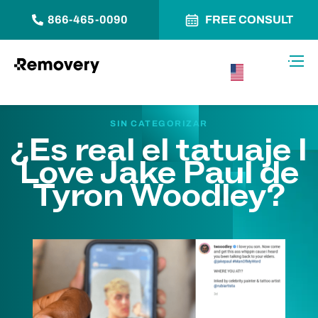
866-465-0090
FREE CONSULT
Saltar al contenido
Alter
USA –
Español
SIN CATEGORIZAR
¿Es real el tatuaje I
Love Jake Paul de
Tyron Woodley?