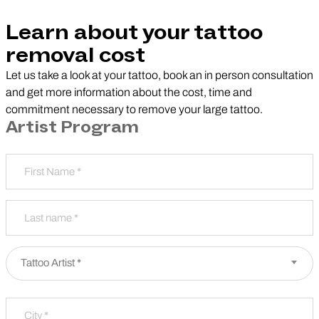
Learn about your tattoo
removal cost
Let us take a look at your tattoo, book an in person consultation
and get more information about the cost, time and
commitment necessary to remove your large tattoo.
Artist Program
Name
*
Nombre
apellido
Partner Type
*
Tattoo Artist *
Address
*