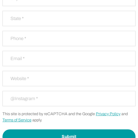
City
State / Province / Region
Phone
*
Email
*
Website
*
Instagram
*
This site is protected by reCAPTCHA and the Google
Privacy Policy
and
Terms of Service
apply.