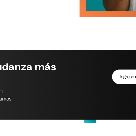
udanza más
Ingrese el 
te
eramos