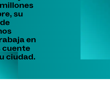
millones
re, su
 de
mos
rabaja en
s cuente
u ciudad.