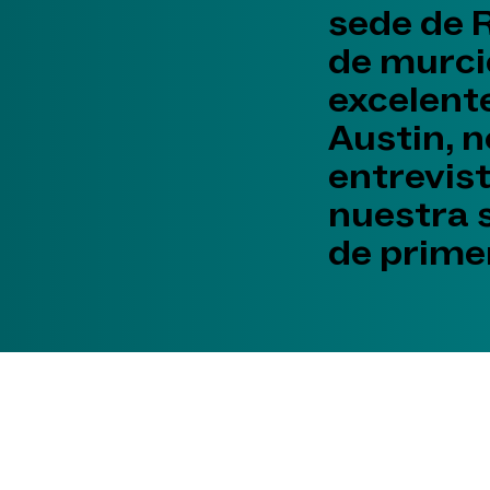
sede de 
de murcié
excelente
Austin, 
entrevis
nuestra 
de primer