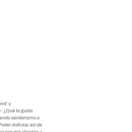
ird’ y
». ¿Qué te gusta
iendo senderismo o
oder disfrutar así de
r con mis clientes.»