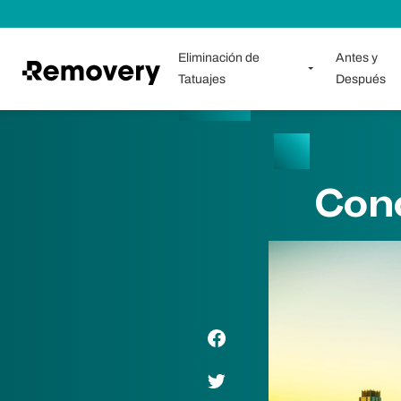
Saltar al contenido
Eliminación de
Antes y
Tatuajes
Después
Con
Enlace de Facebook
Enlace de Twitter