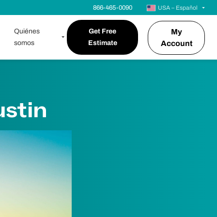
866-465-0090
USA – Español
Quiénes
Get Free
My
somos
Estimate
Account
stin