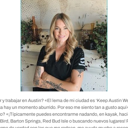
r y trabajar en Austin? «El lema de mi ciudad es ‘Keep Austin We
a hay un momento aburrido. Por eso me siento tan a gusto aquí
bajo? «¡Típicamente puedes encontrarme nadando, en kayak, hac
 Bird, Barton Springs, Red Bud Isle o buscando nuevos lugares! P
arme de verdad con los que me rodean, me ayuda mucho a resona