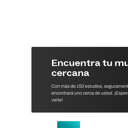
Encuentra tu m
cercana
Con más de 150 estudios, seguramen
encontrará uno cerca de usted. ¡Esp
verte!