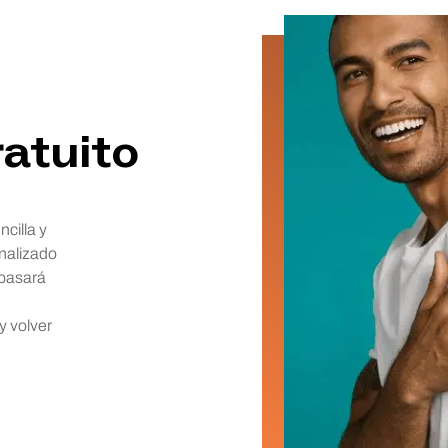
atuito
ncilla y
nalizado
 pasará
y volver