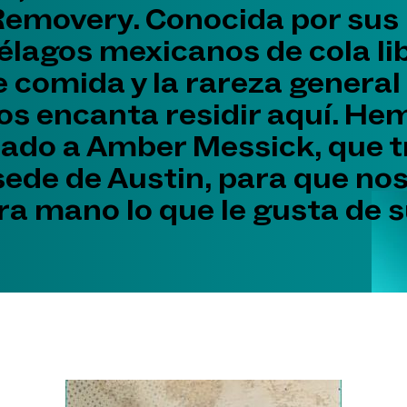
Removery. Conocida por sus 
lagos mexicanos de cola lib
 comida y la rareza general
nos encanta residir aquí. He
tado a Amber Messick, que t
sede de Austin, para que no
a mano lo que le gusta de s