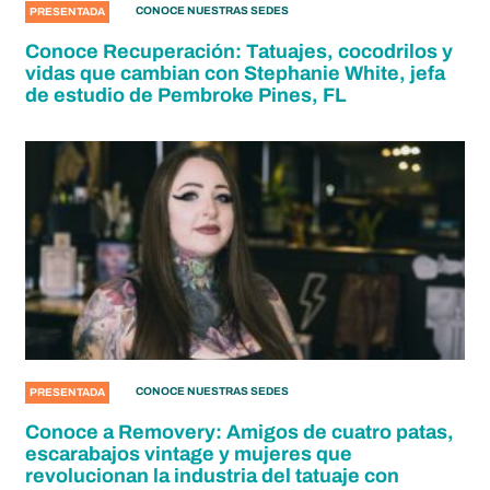
CONOCE NUESTRAS SEDES
PRESENTADA
Conoce Recuperación: Tatuajes, cocodrilos y
vidas que cambian con Stephanie White, jefa
de estudio de Pembroke Pines, FL
CONOCE NUESTRAS SEDES
PRESENTADA
Conoce a Removery: Amigos de cuatro patas,
escarabajos vintage y mujeres que
revolucionan la industria del tatuaje con