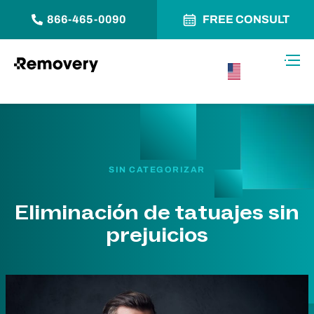
866-465-0090
FREE CONSULT
Saltar al contenido
Alter
USA –
Español
SIN CATEGORIZAR
Eliminación de tatuajes sin
prejuicios