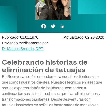
Enlace de Facebook
Enlace de Twitter
Enlace de LinkedIn
Publicado: 01.01.1970
Actualizado: 02.26.2026
Revisado médicamente por
Dr. Marcus Smurda, DPT
Celebrando historias de
eliminación de tatuajes
En Recovery, no sólo entendemos a nuestros clientes, sino
que somos nuestros clientes.
Nuestros técnicos en láser, que
son los expertos detrás de los láseres, comparten a
continuación sus historias sobre sus propias eliminaciones y
transformaciones triunfantes. Desde desventuras con
tatuajes inspirados en películas hasta sagas de mangas de