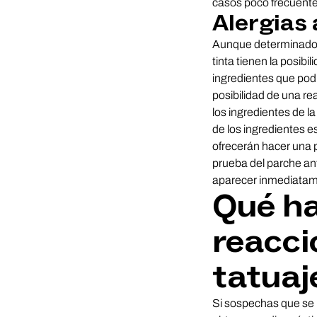
casos poco frecuentes
Alergias 
Aunque determinados
tinta tienen la posibi
ingredientes que pod
posibilidad de una rea
los ingredientes de l
de los ingredientes es
ofrecerán hacer una p
prueba del parche an
aparecer inmediatam
Qué ha
reacció
tatuaj
Si sospechas que se 