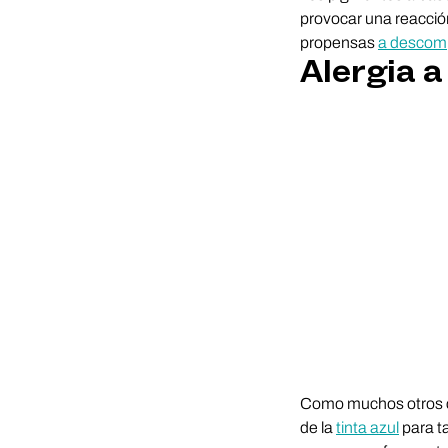
provocar una reacció
propensas
a descomp
Alergia a
Como muchos otros col
de la
tinta azul
para ta