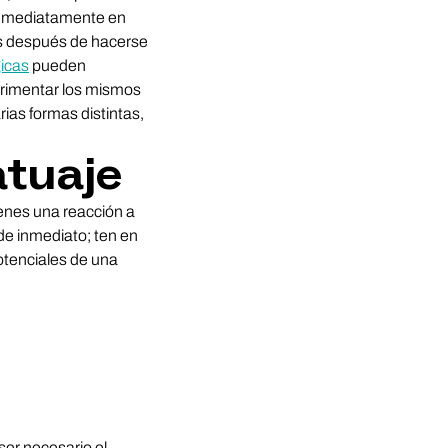
 inmediatamente en
s después de hacerse
gicas
pueden
perimentar los mismos
ias formas distintas,
atuaje
ienes una reacción a
de inmediato; ten en
otenciales de una
ser necesario el