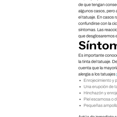
de que tengan consec
algunos casos, pero
el tatuaje. En casos 
confundirse con la ci
síntomas. Las reaccio
que desglosaremos en
Síntom
Es importante conocer
la tinta del tatuaje.
cuenta que la mayorí
alergia a los tatuajes
Enrojecimiento y p
Una erupción de t
Hinchazón y enroj
Piel escamosa o
Pequeñas ampollas 
Actúa de inmediato si