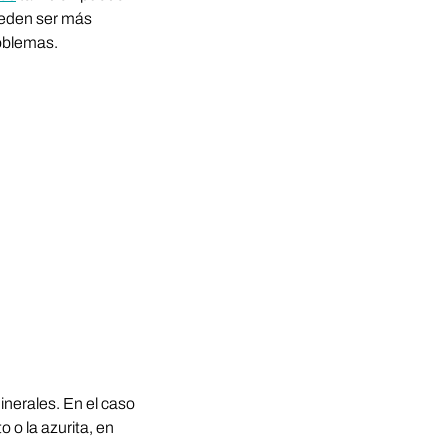
ueden ser más
roblemas.
inerales. En el caso
o o la azurita, en