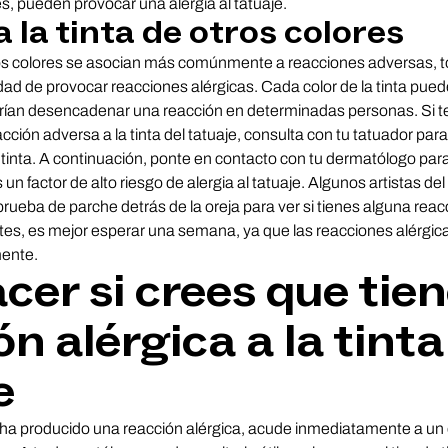
, pueden provocar una alergia al tatuaje.
a la tinta de otros colores
 colores se asocian más comúnmente a reacciones adversas, to
lidad de provocar reacciones alérgicas. Cada color de la tinta pue
rían desencadenar una reacción en determinadas personas. Si t
cción adversa a la tinta del tatuaje, consulta con tu tatuador para
a tinta. A continuación, ponte en contacto con tu dermatólogo par
 un factor de alto riesgo de alergia al tatuaje. Algunos artistas del
rueba de parche detrás de la oreja para ver si tienes alguna reacc
tes, es mejor esperar una semana, ya que las reacciones alérgi
ente.
cer si crees que tie
n alérgica a la tinta
e
ha producido una reacción alérgica, acude inmediatamente a un