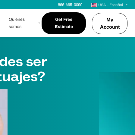
866-465-0090
USA – Español
Quiénes
Get Free
My
somos
Estimate
Account
edes ser
atuajes?