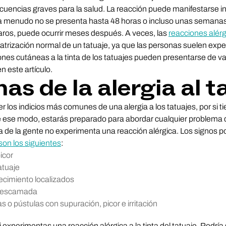
uencias graves para la salud. La reacción puede manifestarse
 a menudo no se presenta hasta 48 horas o incluso unas semana
raros, puede ocurrir meses después. A veces, las
reacciones alér
catrización normal de un tatuaje, ya que las personas suelen ex
nes cutáneas a la tinta de los tatuajes pueden presentarse de var
 este artículo.
as de la alergia al t
 los indicios más comunes de una alergia a los tatuajes, por si t
 De ese modo, estarás preparado para abordar cualquier problema 
a de la gente no experimenta una reacción alérgica. Los signos p
son los siguientes
:
icor
atuaje
ecimiento localizados
 descamada
o pústulas con supuración, picor e irritación
 experimentas una reacción alérgica a la tinta del tatuaje. Podría 